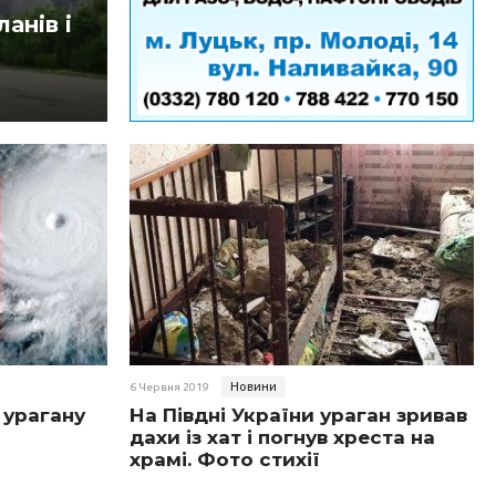
анів і
Новини
6 Червня 2019
 урагану
На Півдні України ураган зривав
дахи із хат і погнув хреста на
храмі. Фото стихії