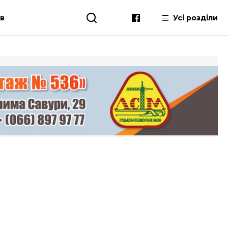
ів
Усі розділи