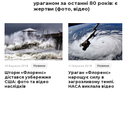
ураганом за останні 80 років: є
жертви (фото, відео)
Новини
Новини
14 Вересня 2018
11 Вересня 2018
Шторм «Флоренс»
Ураган «Флоренс»
дістався узбережжя
нарощує силу в
США: фото та відео
загрозливому темпі.
наслідків
НАСА виклала відео