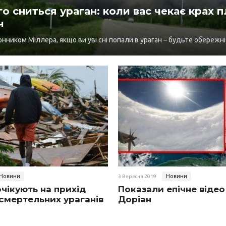
о сниться ураган: коли вас чекає крах пл
ч
сонником Міллера, якщо ви уві сні попали в ураган – будьте обережні
Новини
Новини
3 Вересня 2019
очікують на прихід
Показали епічне відео
смертельних ураганів
Доріан