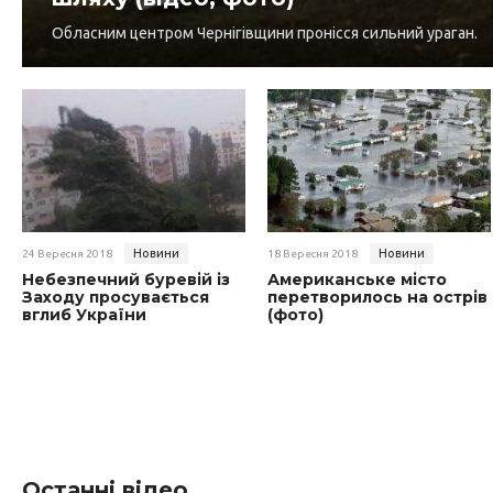
Обласним центром Чернігівщини пронісся сильний ураган.
Новини
Новини
24 Вересня 2018
18 Вересня 2018
Небезпечний буревій із
Американське місто
Заходу просувається
перетворилось на острів
вглиб України
(фото)
Останні відео