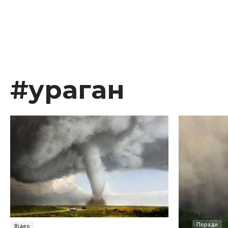
#ураган
Поради
Відео