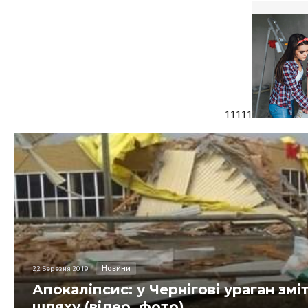
11111
Новини
22 Березня 2019
Апокаліпсис: у Чернігові ураган змі
шляху (відео, фото)