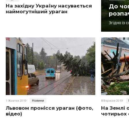
На західну Україну насувається
До чог
наймогутніший ураган
розпа
Згідно із 
Новини
1 Жовтня 2019
8 Вересня 2019
Львовом пронісся ураган (фото,
На Землі 
відео)
чотирьох 