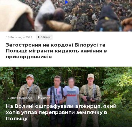
Новини
16 Листопада 2021
Загострення на кордоні Білорусі та
Польщі: мігранти кидають каміння в
прикордонників
Новини
12 Листопада 2021
На Волині оштрафували алжирця, який
хотів уплав переправити землячку в
Польщу