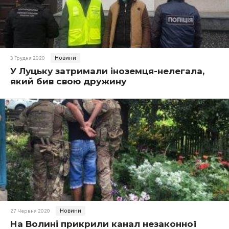
Новини
3 Грудня 2020
У Луцьку затримали іноземця-нелегала,
який бив свою дружину
Новини
27 Червня 2020
На Волині прикрили канал незаконної