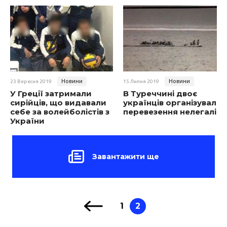
Новини
Новини
23 Вересня 2019
15 Липня 2019
У Греції затримали
В Туреччині двоє
сирійців, що видавали
українців організували
себе за волейболістів з
перевезення нелегалів
України
Завантажити ще
1
2