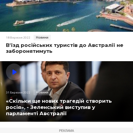
Новини
18 Вересня 2022
В'їзд російських туристів до Австралії не
заборонятимуть
Новини
31 Березня 2022
«Скільки ще нових трагедій створить
росія», - Зеленський виступив у
парламенті Австралії
РЕКЛАМА