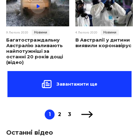
Новини
Новини
9 Лютого 2020
4 Лютого 2020
Багатостраждальну
В Австралії у дитини
Австралію заливають
виявили коронавірус
найпотужніші за
останні 20 років дощі
(відео)
Завантажити ще
1
2
3
Останні відео