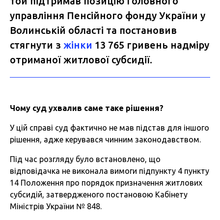
той підтримав позицію Головного
управління Пенсійного фонду України у
Волинській області та постановив
стягнути з
жінки
13 765 гривень надміру
отриманої житлової субсидії.
Чому
суд
ухвалив
саме
таке
рішення
?
У цій справі суд фактично не мав підстав для іншого
рішення, адже керувався чинним законодавством.
Під час розгляду було встановлено, що
відповідачка не виконала вимоги підпункту 4 пункту
14 Положення про порядок призначення житлових
субсидій, затвердженого постановою Кабінету
Міністрів України № 848.