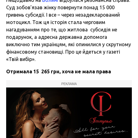
Нещодавно на
Волині
відбулася резонансна справа.
Суд зобов’язав жінку повернути понад 15 000
гривень субсидії. І все – через незадекларований
мотоцикл. Тож ця історія стала черговим
нагадуванням про те, що житлова субсидія не
подарунок, а адресна державна допомога
виключно тим українцям, які опинилися у скрутному
фінансовому становищі. Про це йдеться у газеті
«Твій вибір».
Отримала
15 265
грн
,
хоча
не
мала
права
РЕКЛАМА