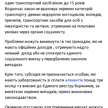
один транспортний засіб віком до 15 років.
Водночас закон не враховує окремих категорій
транспорту: деяких недорогих мотоциклів, мопедів,
причепів, транспортних засобів для осіб з
інвалідністю та автівок, отриманих на пільгових
умовах через органи соцзахисту.
Проблеми можуть виникнути і в тих громадян, які не
мають офіційних доходів , отримують надто
низький дохід або не сплачують єдиного
соціального внеску у передбачених законом
випадках.
Крім того, субсидія не призначається особам, які
мають заборгованість зі сплати
аліментів
понад три
місяці та внесені до Єдиного реєстру боржників, за
винятком окремих випадків, прямо визначених
законодавством.
Окремою підставою для припинення виплат можуть