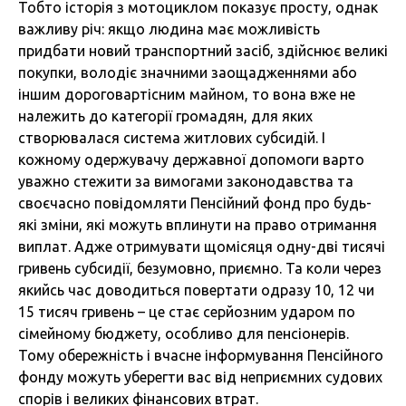
Тобто історія з мотоциклом показує просту, однак
важливу річ: якщо людина має можливість
придбати новий транспортний засіб, здійснює великі
покупки, володіє значними заощадженнями або
іншим дороговартісним майном, то вона вже не
належить до категорії громадян, для яких
створювалася система житлових субсидій. І
кожному одержувачу державної допомоги варто
уважно стежити за вимогами законодавства та
своєчасно повідомляти Пенсійний фонд про будь-
які зміни, які можуть вплинути на право отримання
виплат. Адже отримувати щомісяця одну-дві тисячі
гривень субсидії, безумовно, приємно. Та коли через
якийсь час доводиться повертати одразу 10, 12 чи
15 тисяч гривень – це стає серйозним ударом по
сімейному бюджету, особливо для пенсіонерів.
Тому обережність і вчасне інформування Пенсійного
фонду можуть уберегти вас від неприємних судових
спорів і великих фінансових втрат.