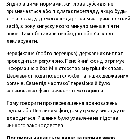
Згідно з цими нормами, житлова субсидія не
призначається або підлягає перегляду, якщо будь-
хто зі складу домогосподарства має транспортний
засіб, з року випуску якого минуло менше п’яти
років. Такі обставини необхідно обов’язково
декларувати.
Верифікація (тобто перевірка) державних виплат
проводиться регулярно. Пенсійний фонд отримує
інформацію з баз Міністерства внутрішніх справ,
Державної податкової служби та інших державних
органів. Саме під час такої перевірки й було
встановлено факт наявності мотоцикла.
Тому говорити про перевищення повноважень
судом або Пенсійним фондом у цьому випадку не
доводиться. Рішення було ухвалене на підставі
чинного законодавства.
Допомога
надається
лише
за
певних
умов