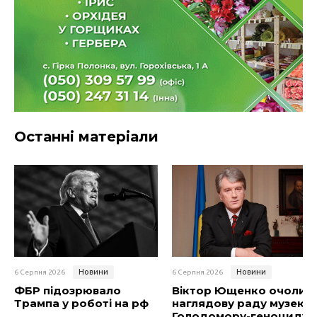
Останні матеріали
Новини
Новини
6 Серпня 2026
6 Серпня 2026
ФБР підозрювало
Віктор Ющенко очолив
Трампа у роботі на рф
наглядову раду музею
Голодомору-геноциду