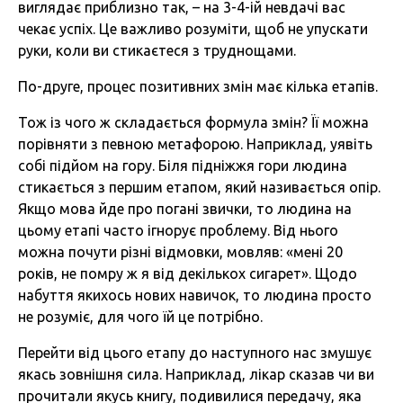
виглядає приблизно так, – на 3-4-ій невдачі вас
чекає успіх. Це важливо розуміти, щоб не упускати
руки, коли ви стикаєтеся з труднощами.
По-друге, процес позитивних змін має кілька етапів.
Тож із чого ж складається формула змін? Її можна
порівняти з певною метафорою. Наприклад, уявіть
собі підйом на гору. Біля підніжжя гори людина
стикається з першим етапом, який називається опір.
Якщо мова йде про погані звички, то людина на
цьому етапі часто ігнорує проблему. Від нього
можна почути різні відмовки, мовляв: «мені 20
років, не помру ж я від декількох сигарет». Щодо
набуття якихось нових навичок, то людина просто
не розуміє, для чого їй це потрібно.
Перейти від цього етапу до наступного нас змушує
якась зовнішня сила. Наприклад, лікар сказав чи ви
прочитали якусь книгу, подивилися передачу, яка