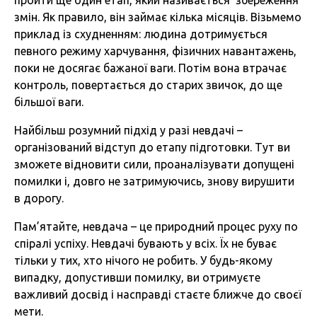
пройти ще один етап, який називається збереження
змін. Як правило, він займає кілька місяців. Візьмемо
приклад із схудненням: людина дотримується
певного режиму харчування, фізичних навантажень,
поки не досягає бажаної ваги. Потім вона втрачає
контроль, повертається до старих звичок, до ще
більшої ваги.
Найбільш розумний підхід у разі невдачі –
організований відступ до етапу підготовки. Тут ви
зможете відновити сили, проаналізувати допущені
помилки і, довго не затримуючись, знову вирушити
в дорогу.
Пам’ятайте, невдача – це природний процес руху по
спіралі успіху. Невдачі бувають у всіх. Їх не буває
тільки у тих, хто нічого не робить. У будь-якому
випадку, допустивши помилку, ви отримуєте
важливий досвід і насправді стаєте ближче до своєї
мети.