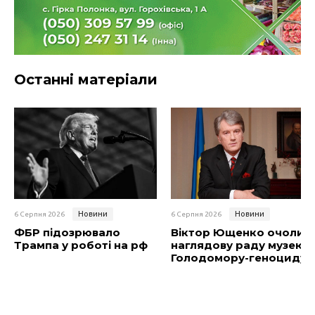
Останні матеріали
Новини
Новини
6 Серпня 2026
6 Серпня 2026
ФБР підозрювало
Віктор Ющенко очолив
Трампа у роботі на рф
наглядову раду музею
Голодомору-геноциду