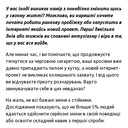
У вас іноді виникає намір з понеділка змінити щось
у своєму житті? Можливо, ви нарешті хочете
почати робити ранкову пробіжку або запустити в
Інтернеті якийсь новий проект. Перші декілька
днів або тижнів ви сповнені ентузіазму і віри в те,
що у вас все вийде.
Але минає час, і ви помічаєте, що продовжуєте
тягнутися за черговою сигаретою, ваші кросівки вже
давно припадають пилом у кутку, а новий інтернет-
проект не викликає колишнього захвату. І від цього
ви відчуваєте гіркоту розчарувань. Варто
звинувачувати себе в цих невдачах?
На жаль, не всі бажані зміни є стійкими.
Дослідження показують, що не більше 5% людей
вдається здійснити серйозні зміни в своїй поведінці
або освоїти складний навик з першої спроби.