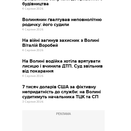
будівництва
4 Серпня 2026
Волинянин ґвалтував неповнолітню
родичку: його судили
4 Серпня 2026
На війні загинув захисник з Волині
Віталій Воробей
4 Серпня 2026
На Волині водійка хотіла врятувати
лисицю і вчинила ДТП. Суд звільнив
від покарання
4 Серпня 2026
7 тисяч доларів США за фіктивну
непридатність до служби: на Волині
судитимуть начальника ТЦК та СП
3 Серпня 2026
РЕКЛАМА