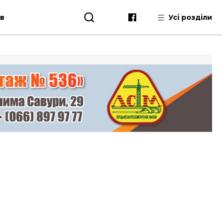
ів
Усі розділи