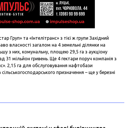
тар Груп» та «Інтелітранс» з тієї ж групи Західний
аво власності загалом на 4 земельні ділянки на
шу з них, комунальну, площею 29,5 га з аукціону
ад 31 мільйон гривень. Ще 4 гектари поруч компанія з
с». 2,15 га для обслуговування нафтобази
а сільськогосподарського призначення – ще у березні