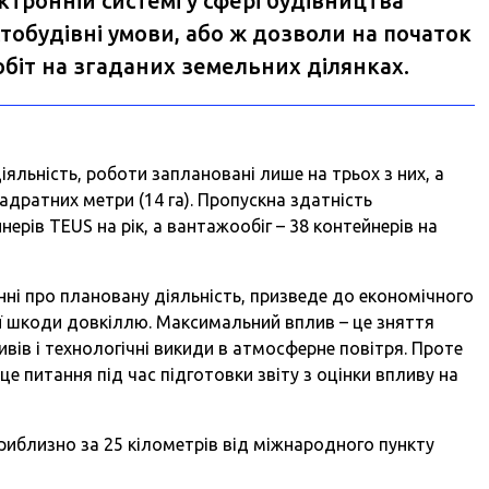
ктронній системі у сфері будівництва
стобудівні умови, або ж дозволи на початок
обіт на згаданих земельних ділянках.
яльність, роботи заплановані лише на трьох з них, а
дратних метри (14 га). Пропускна здатність
ерів TEUS на рік, а вантажообіг – 38 контейнерів на
нні про плановану діяльність, призведе до економічного
вої шкоди довкіллю. Максимальний вплив – це зняття
вів і технологічні викиди в атмосферне повітря. Проте
це питання під час підготовки звіту з оцінки впливу на
иблизно за 25 кілометрів від міжнародного пункту