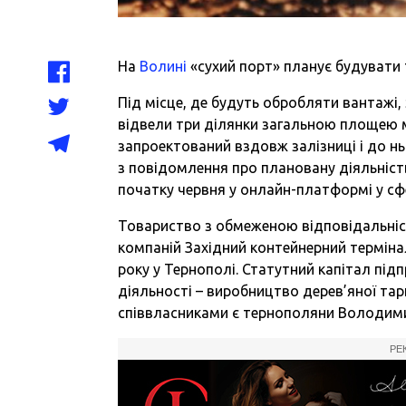
На
Волині
«сухий порт» планує будувати 
Під місце, де будуть обробляти вантажі
відвели три ділянки загальною площею 
запроектований вздовж залізниці і до нь
з повідомлення про плановану діяльність
початку червня у онлайн-платформі у сф
Товариство з обмеженою відповідальніст
компаній Західний контейнерний термінал
року у Тернополі. Статутний капітал під
діяльності – виробництво дерев’яної тар
співвласниками є тернополяни Володими
РЕ