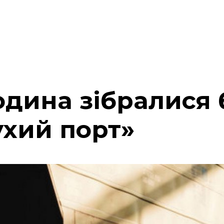
одина зібралися 
ухий порт»