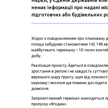
Наразі, у Єдиній державній еле
немає інформації про надані мі
підготовчих або будівельних р
Згідно з повідомленням про плановану ді
площа забудови становитиме 142 148 ква
майбутнього терміналу – 10 тисяч контейн
добу.
Реалізація проєкту, йдеться в повідомле
зростання в регіоні і не завдасть суттє
верхнього шару ґрунту, шум від локомоти
науковці і екологи ще повинні дослідити 
довкілля.
Запроєктований термінал знаходиться пр
пропуску «Ягодин».