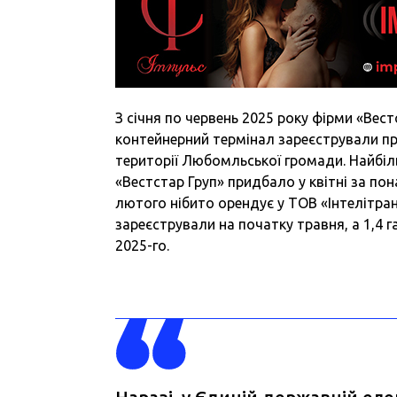
З січня по червень 2025 року фірми «Вестс
контейнерний термінал зареєстрували пр
території Любомльської громади. Найбіль
«Вестстар Груп» придбало у квітні за пон
лютого нібито орендує у ТОВ «Інтелітран
зареєстрували на початку травня, а 1,4 г
2025-го.