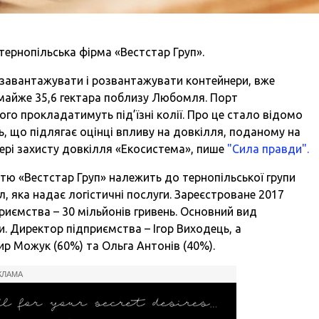
тернопільська фірма «Вестстар Груп».
, завантажувати і розвантажувати контейнери, вже
майже 35,6 гектара поблизу Любомля. Порт
ого прокладатимуть під’їзні колії. Про це стало відомо
, що підлягає оцінці впливу на довкілля, поданому на
ері захисту довкілля «Екосистема», пише
"Сила правди".
ю «Вестстар Груп» належить до тернопільської групи
, яка надає логістичні послуги. Зареєстроване 2017
приємства – 30 мільйонів гривень. Основний вид
и. Директор підприємства – Ігор Виходець, а
р Можук (60%) та Ольга Антонів (40%).
КЛАМА