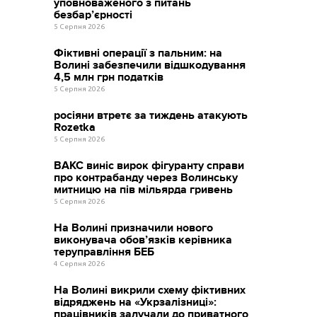
уповноваженого з питань
безбар’єрності
5 Серпня 2026
Фіктивні операції з пальним: на
Волині забезпечили відшкодування
4,5 млн грн податків
5 Серпня 2026
росіяни втретє за тиждень атакують
Rozetka
5 Серпня 2026
ВАКС виніс вирок фігуранту справи
про контрабанду через Волинську
митницю на пів мільярда гривень
5 Серпня 2026
На Волині призначили нового
виконувача обов’язків керівника
теруправління БЕБ
4 Серпня 2026
На Волині викрили схему фіктивних
відряджень на «Укрзалізниці»:
працівників залучали до приватного