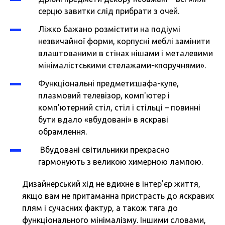
серцю завитки слід прибрати з очей.
Ліжко бажано розмістити на подіумі
незвичайної форми, корпусні меблі замінити
влаштованими в стінах нішами і металевими
мінімалістськими стелажами-«поручнями».
Функціональні предмети:шафа-купе,
плазмовий телевізор, комп'ютер і
комп'ютерний стіл, стіл і стільці – повинні
бути вдало «вбудовані» в яскраві
обрамлення.
Вбудовані світильники прекрасно
гармонують з великою химерною лампою.
Дизайнерський хід не вдихне в інтер'єр життя,
якщо вам не притаманна пристрасть до яскравих
плям і сучасних фактур, а також тяга до
функціонального мінімалізму. Іншими словами,