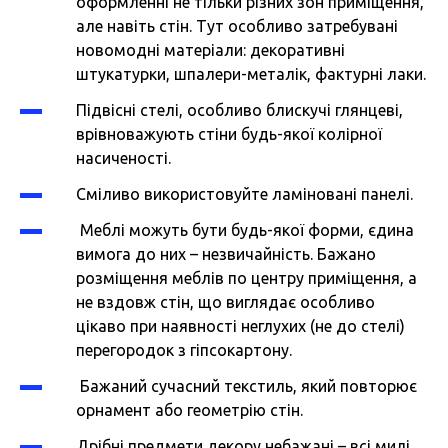
оформленні не тільки різних зон приміщення,
але навіть стін. Тут особливо затребувані
новомодні матеріали:
декоративні
штукатурки, шпалери-металік, фактурні лаки.
Підвісні стелі, особливо блискучі глянцеві,
врівноважують стіни будь-якої колірної
насиченості.
Сміливо використовуйте ламіновані панелі.
Меблі можуть бути будь-якої форми, єдина
вимога до них – незвичайність. Бажано
розміщення меблів по центру приміщення, а
не вздовж стін, що виглядає особливо
цікаво при наявності неглухих (не до стелі)
перегородок з гіпсокартону.
Бажаний сучасний текстиль, який повторює
орнамент або геометрію стін.
Дрібні предмети декору небажані – всі милі