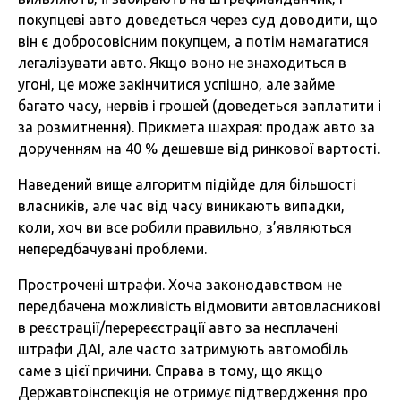
покупцеві авто доведеться через суд доводити, що
він є добросовісним покупцем, а потім намагатися
легалізувати авто. Якщо воно не знаходиться в
угоні, це може закінчитися успішно, але займе
багато часу, нервів і грошей (доведеться заплатити і
за розмитнення). Прикмета шахрая: продаж авто за
дорученням на 40 % дешевше від ринкової вартості.
Наведений вище алгоритм підійде для більшості
власників, але час від часу виникають випадки,
коли, хоч ви все робили правильно, з’являються
непередбачувані проблеми.
Прострочені штрафи. Хоча законодавством не
передбачена можливість відмовити автовласникові
в реєстрації/перереєстрації авто за несплачені
штрафи ДАІ, але часто затримують автомобіль
саме з цієї причини. Справа в тому, що якщо
Державтоінспекція не отримує підтвердження про