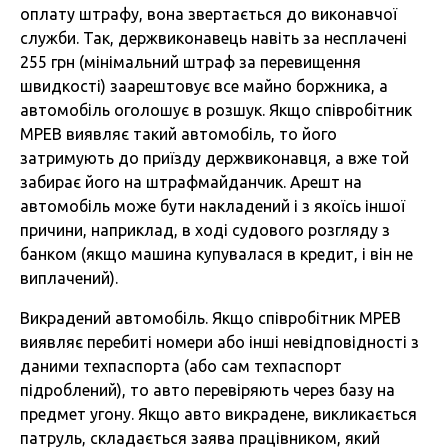
оплату штрафу, вона звертається до виконавчої
служби. Так, держвиконавець навіть за несплачені
255 грн (мінімальний штраф за перевищення
швидкості) заарештовує все майно боржника, а
автомобіль оголошує в розшук. Якщо співробітник
МРЕВ виявляє такий автомобіль, то його
затримують до приїзду держвиконавця, а вже той
забирає його на штрафмайданчик. Арешт на
автомобіль може бути накладений і з якоїсь іншої
причини, наприклад, в ході судового розгляду з
банком (якщо машина купувалася в кредит, і він не
виплачений).
Викрадений автомобіль. Якщо співробітник МРЕВ
виявляє перебиті номери або інші невідповідності з
даними техпаспорта (або сам техпаспорт
підроблений), то авто перевіряють через базу на
предмет угону. Якщо авто викрадене, викликається
патруль, складається заява працівником, який