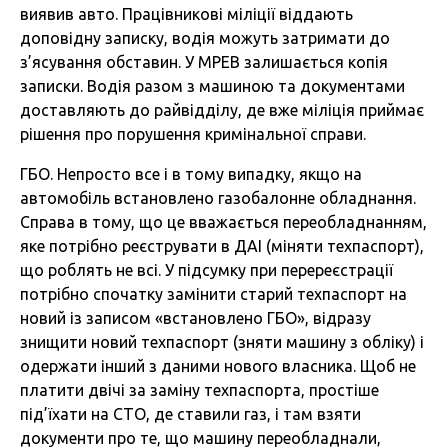
виявив авто. Працівникові міліції віддають
доповідну записку, водія можуть затримати до
з’ясування обставин. У МРЕВ залишається копія
записки. Водія разом з машиною та документами
доставляють до райвідділу, де вже міліція приймає
рішення про порушення кримінальної справи.
ГБО. Непросто все і в тому випадку, якщо на
автомобіль встановлено газобалонне обладнання.
Справа в тому, що це вважається переобладнанням,
яке потрібно реєструвати в ДАІ (міняти техпаспорт),
що роблять не всі. У підсумку при перереєстрації
потрібно спочатку замінити старий техпаспорт на
новий із записом «встановлено ГБО», відразу
знищити новий техпаспорт (зняти машину з обліку) і
одержати інший з даними нового власника. Щоб не
платити двічі за заміну техпаспорта, простіше
під’їхати на СТО, де ставили газ, і там взяти
документи про те, що машину переобладнали,