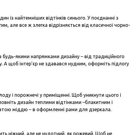
дин із найтемніших відтінків синього. У поєднанні з
гим, але все ж злегка відрізняється від класичної чорно-
з будь-якими напрямками дизайну – від традиційного
у. А щоб інтер'єр не здавався нудним, оформіть підлогу
оду і порожнечі у приміщенні. Щоб уникнути цього і
овніть дизайн теплими відтінками –блакитним і
втою міддю – в оформленні рами для дзеркала.
ть ніжний, але не нудотний, як рожевий. Щоб не