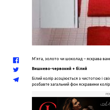
М’ята, золото чи шоколад – яскрава ванн
Вишнево-червоний + білий
Білий колір асоціюється з чистотою і св
розбавте загальний фон яскравими колір
РЕ