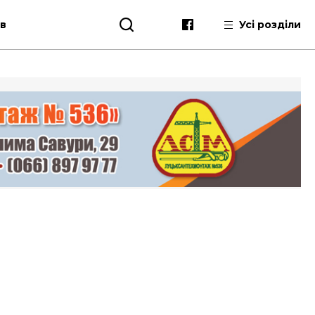
ів
Усі розділи