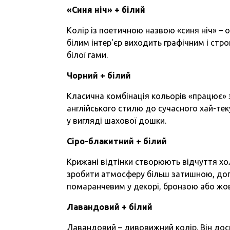
«Синя ніч» + білий
Колір із поетичною назвою «синя ніч» – о
білим інтер'єр виходить графічним і стро
білої гами.
Чорний + білий
Класична комбінація кольорів «працює» 
англійського стилю до сучасного хай-тек
у вигляді шахової дошки.
Сіро-блакитний + білий
Крижані відтінки створюють відчуття хол
зробити атмосферу більш затишною, доп
помаранчевим у декорі, бронзою або жо
Лавандовий + білий
Лавандовий – дивовижний колір. Він доси