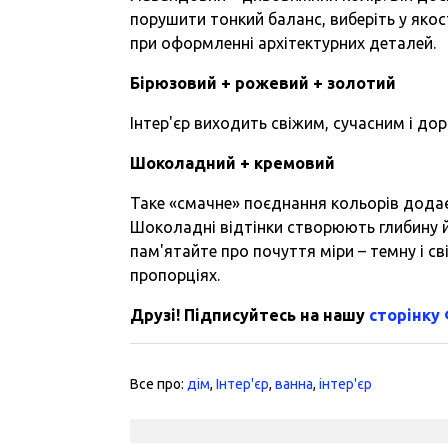
порушити тонкий баланс, виберіть у якос
при оформленні архітектурних деталей.
Бірюзовий + рожевий + золотий
Інтер'єр виходить свіжим, сучасним і дор
Шоколадний + кремовий
Таке «смачне» поєднання кольорів додає 
Шоколадні відтінки створюють глибину й
пам'ятайте про почуття міри – темну і с
пропорціях.
Друзі! Підписуйтесь на нашу
сторінку
Все про:
дім
,
Інтер'єр
,
ванна
,
інтер'єр