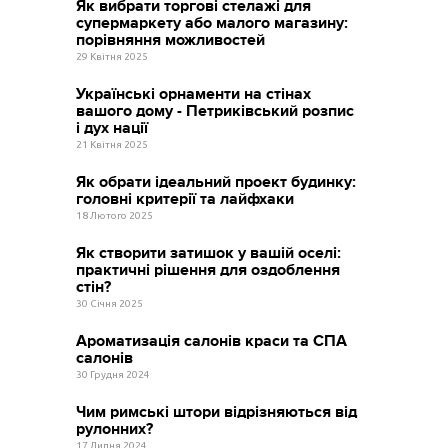
Як вибрати торгові стелажі для
супермаркету або малого магазину:
порівняння можливостей
29 Квітня 2025
Українські орнаменти на стінах
вашого дому - Петриківський розпис
і дух нації
21 Квітня 2025
Як обрати ідеальний проект будинку:
головні критерії та лайфхаки
18 Лютого 2025
Як створити затишок у вашій оселі:
практичні рішення для оздоблення
стін?
30 Січня 2025
Ароматизація салонів краси та СПА
салонів
30 Грудня 2024
Чим римські штори відрізняються від
рулонних?
17 Липня 2024