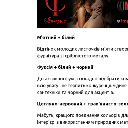
М'ятний + білий
Відтінок молодих листочків м'яти створю
фурнітура зі сріблястого металу.
Фуксія + білий + чорний
До активної фуксії складно підібрати ко
всю увагу і не терпить конкуренції. Єдине
сантехніки та чорний для акцентів.
Цегляно-червоний + трав'янисто-зел
Мабуть, кращого поєднання кольорів для
Інтер'єр із використанням природних ма