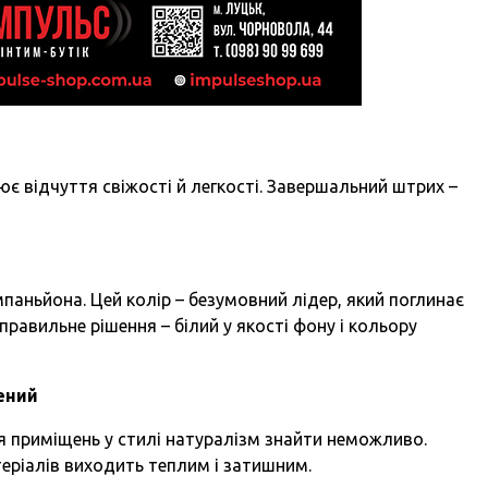
є відчуття свіжості й легкості. Завершальний штрих –
мпаньйона. Цей колір – безумовний лідер, який поглинає
 правильне рішення – білий у якості фону і кольору
ений
 приміщень у стилі натуралізм знайти неможливо.
теріалів виходить теплим і затишним.