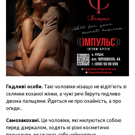
Гидливі особи.
Такі чоловіки нізащо не відіп’ють зі
склянки коханої жінки, а чужі речі беруть гидливо
двома пальцями. Йдеться не про охайність, а про
огиди...
Самозакохані.
Це чоловіки, які милуються собою
перед дзеркалом, ходять ні різні косметичні
процедури, вважають себе неймовірно