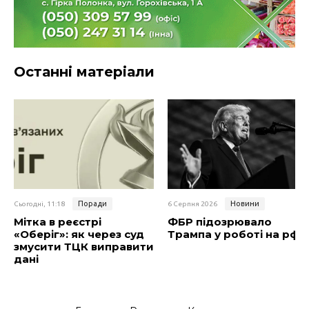
Останні матеріали
Поради
Новини
Сьогодні, 11:18
6 Серпня 2026
Мітка в реєстрі
ФБР підозрювало
«Оберіг»: як через суд
Трампа у роботі на рф
змусити ТЦК виправити
дані