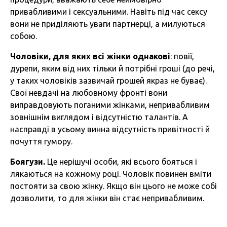
привабливими і сексуальними. Навіть під час сексу
вони не приділяють уваги партнерці, а милуються
собою.
Чоловіки, для яких всі жінки однакові
: повії,
дурепи, яким від них тільки й потрібні гроші (до речі,
у таких чоловіків зазвичай грошей якраз не буває).
Свої невдачі на любовному фронті вони
виправдовують поганими жінками, непривабливим
зовнішнім виглядом і відсутністю талантів. А
насправді в усьому винна відсутність привітності й
почуття гумору.
Боягузи.
Це нерішучі особи, які всього бояться і
лякаються на кожному році. Чоловік повинен вміти
постояти за свою жінку. Якщо він цього не може собі
дозволити, то для жінки він стає непривабливим.