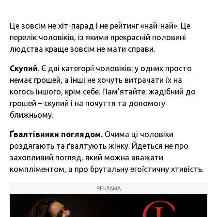
Це зовсім не хіт-парад і не рейтинг «най-най». Це
перелік чоловіків, із якими прекрасній половині
людства краще зовсім не мати справи.
Скупий
. Є дві категорії чоловіків: у одних просто
немає грошей, а інші не хочуть витрачати їх на
когось іншого, крім себе. Пам’ятайте: жадібний до
грошей – скупий і на почуття та допомогу
ближньому.
Ґвалтівники поглядом.
Очима ці чоловіки
роздягають та ґвалтують жінку. Йдеться не про
захопливий погляд, який можна вважати
компліментом, а про брутальну егоїстичну хтивість.
РЕКЛАМА