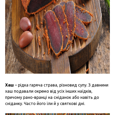
Хаш
– рідка гаряча страва, різновид супу. З давнини
хаш подавали окремо від усіх інших наїдків,
причому рано-вранці на сніданок або навіть до
сніданку. Часто його їли й у святкові дні.