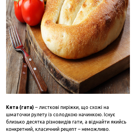
Кята (гата)
– листкові пиріжки, що схожі на
шматочки рулету із солодкою начинкою. Існує
близько десятка різновидів гати, а віднайти якийсь
конкретний, класичний рецепт – неможливо.