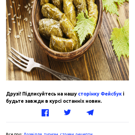
Друзі! Підписуйтесь на нашу
сторінку Фейсбук
і
будьте завжди в курсі останніх новин.
Все про:
Дозвілля
,
туризм
,
страви
,
рецепти