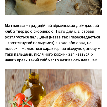
Матнакаш
– традиційний вірменський дріжджовий
хліб з твердою скоринкою. Тісто для цієї страви
розтягується пальцями (назва так і перекладається
– «розтягнутий пальцями») в коло або овал, на
поверхні малюється характерний візерунок, знову ж
таки пальцями, після чого коржик запікається. У
наших краях такий хліб часто називають лавашем.