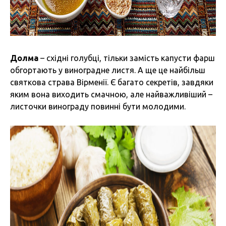
Долма
– східні голубці, тільки замість капусти фарш
обгортають у виноградне листя. А ще це найбільш
святкова страва Вірменії. Є багато секретів, завдяки
яким вона виходить смачною, але найважливіший –
листочки винограду повинні бути молодими.