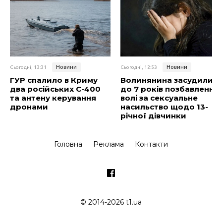
Новини
Новини
Сьогодні, 13:31
Сьогодні, 12:53
ГУР спалило в Криму
Волинянина засудили
два російських C-400
до 7 років позбавлення
та антену керування
волі за сексуальне
дронами
насильство щодо 13-
річної дівчинки
Головна
Реклама
Контакти
© 2014-2026 t1.ua