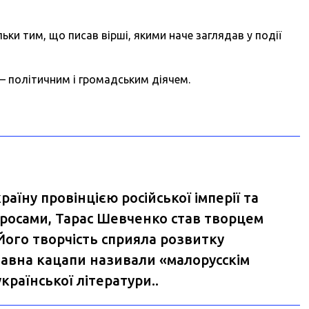
ьки тим, що писав вірші, якими наче заглядав у події
– політичним і громадським діячем.
раїну провінцією російської імперії та
росами, Тарас Шевченко став творцем
 Його творчість сприяла розвитку
давна кацапи називали «малорусскім
країнської літератури..