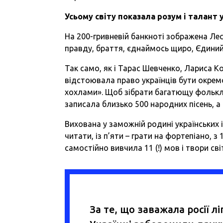
Усьому світу показала розум і талант 
На 200-гривневій банкноті зображена Леся
правду, браття, єднаймось щиро, Єдини
Так само, як і Тарас Шевченко, Лариса К
відстоювала право українців бути окре
хохлами». Щоб зібрати багатющу фолькл
записала близько 500 народних пісень, а 
Вихована у заможній родині українських і
читати, із п’яти – грати на фортепіано, з
самостійно вивчила 11 (!) мов і твори с
За те, що заважала росії лі