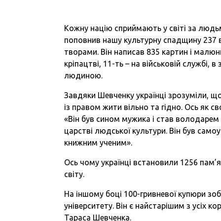
Кожну націю сприймають у світі за людь
поповнив нашу культурну спадщину 237 
творами. Він написав 835 картин і малюнків
кріпацтві, 11-ть – на військовій службі, 
людиною.
Завдяки Шевченку українці зрозуміли, що
із правом жити вільно та гідно. Ось як с
«Він був сином мужика і став володарем у
царстві людської культури. Він був самоу
книжним ученим».
Ось чому українці встановили 1256 пам’ят
світу.
На іншому боці 100-гривневої купюри зо
університету. Він є найстарішим з усіх ко
Тараса Шевченка.