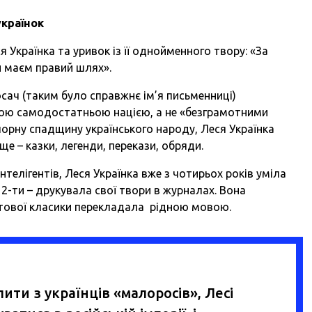
українок
 Українка та уривок із її однойменного твору: «За
й маєм правий шлях».
осач (таким було справжнє ім’я письменниці)
мою самодостатньою нацією, а не «безграмотними
орну спадщину українського народу, Леся Українка
ще – казки, легенди, перекази, обряди.
нтелігентів, Леся Українка вже з чотирьох років уміла
 12-ти – друкувала свої твори в журналах. Вона
вітової класики перекладала рідною мовою.
пити з українців «малоросів», Лесі