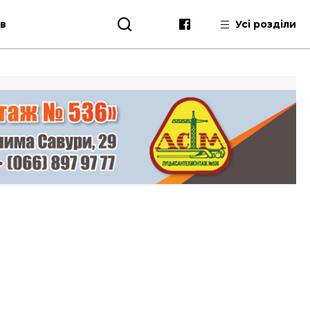
ів
Усі розділи