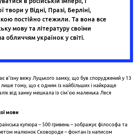
атися в російській імперії, і
твори у Відні, Празі, Берліні,
кою постійно стежили. Та вона все
ку мову та літературу своїми
 обличчям українок у світі.
ає в’їзну вежу Луцького замку, що був споруджений у 13
е лише тому, що є одним із найбільших і найкраще
алік від замку мешкала із сім’єю маленька Леся
кої мови
аїнська купюра – 500 гривень – зображує філософа та
третом малюнок Сковороди – фонтан із написом