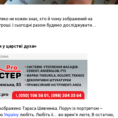
алеко не кожен знає, хто й чому зображений на
 гроші. І сьогодні разом будемо досліджувати…
м
у
царстві
духа
»
КЛАМА
і зображено Тараса Шевченка. Поруч із портретом –
ою
Україну
любіть. Любіть її… во врем’я люте, В остатню,