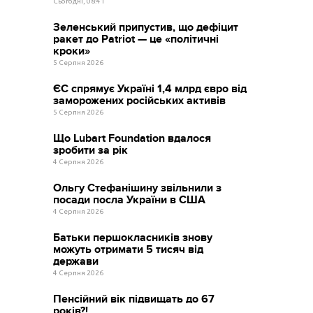
Сьогодні, 08:41
Зеленський припустив, що дефіцит
ракет до Patriot — це «політичні
кроки»
5 Серпня 2026
ЄС спрямує Україні 1,4 млрд євро від
заморожених російських активів
5 Серпня 2026
Що Lubart Foundation вдалося
зробити за рік
4 Серпня 2026
Ольгу Стефанішину звільнили з
посади посла України в США
4 Серпня 2026
Батьки першокласників знову
можуть отримати 5 тисяч від
держави
4 Серпня 2026
Пенсійний вік підвищать до 67
років?!