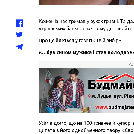
Кожен із нас тримав у руках гривні. Та д
українських банкнотах? Тому діставайте
Про це йдеться у газеті «Твій вибір».
«
…був
сином
мужика
і
став
володаре
РЕ
Усім відомо, що на 100-гривневій купюр
цитата з його однойменного твору: «Св