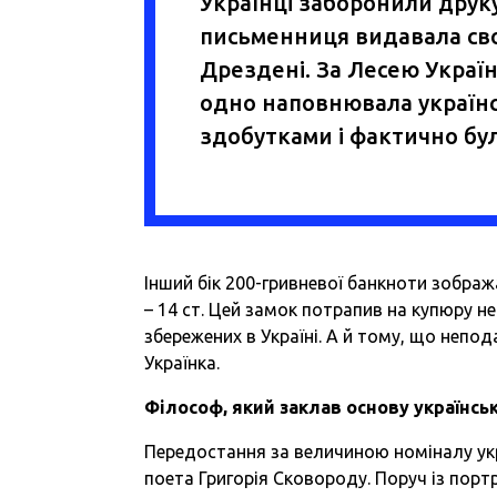
Українці заборонили друкув
письменниця видавала свої 
Дрездені. За Лесею Україн
одно наповнювала українсь
здобутками і фактично була
Інший бік 200-гривневої банкноти зображ
– 14 ст. Цей замок потрапив на купюру н
збережених в Україні. А й тому, що непод
Українка.
Філософ, який заклав основу українсь
Передостання за величиною номіналу укр
поета Григорія Сковороду. Поруч із пор