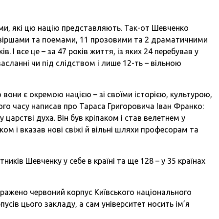
ми, які цю націю представляють. Так-от Шевченко
віршами та поемами, 11 прозовими та 2 драматичними
. І все це – за 47 років життя, із яких 24 перебував у
в засланні чи під слідством і лише 12-ть – вільною
 вони є окремою нацією – зі своїми історією, культурою,
вого часу написав про Тараса Григоровича Іван Франко:
 царстві духа. Він був кріпаком і став велетнем у
ком і вказав нові свіжі й вільні шляхи професорам та
ників Шевченку у себе в країні та ще 128 – у 35 країнах
бражено червоний корпус Київського національного
рпусів цього закладу, а сам університет носить ім’я