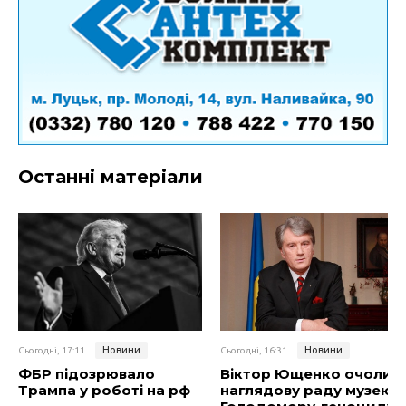
Останні матеріали
Новини
Новини
Сьогодні, 17:11
Сьогодні, 16:31
ФБР підозрювало
Віктор Ющенко очолив
Трампа у роботі на рф
наглядову раду музею