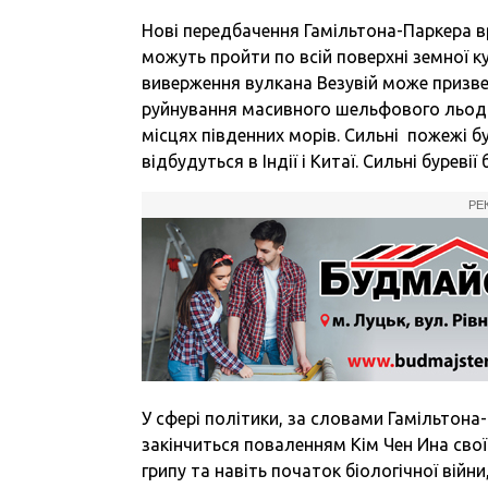
Нові передбачення Гамільтона-Паркера вр
можуть пройти по всій поверхні земної ку
виверження вулкана Везувій може призве
руйнування масивного шельфового льодо
місцях південних морів. Сильні пожежі бу
відбудуться в Індії і Китаї. Сильні буреві
РЕ
У сфері політики, за словами Гамільтона-
закінчиться поваленням Кім Чен Ина сво
грипу та навіть початок біологічної війн