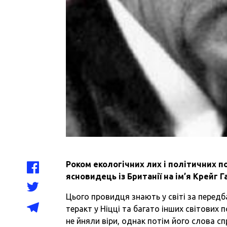
Роком екологічних лих і політичних п
ясновидець із Британії на ім’я Крейг 
Цього провидця знають у світі за передб
теракт у Ніцці та багато інших світових 
не йняли віри, однак потім його слова с