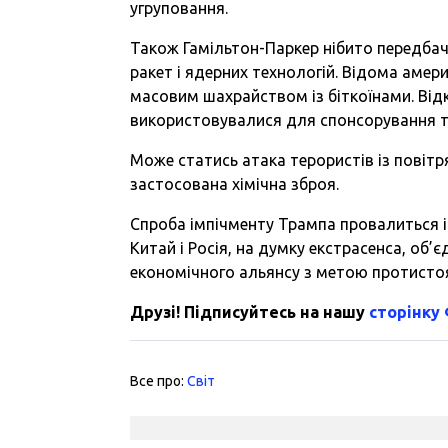
угруповання.
Також Гамільтон-Паркер нібито передбач
ракет і ядерних технологій. Відома амер
масовим шахрайством із біткоїнами. Відк
використовувалися для спонсорування т
Може статись атака терористів із повітря
застосована хімічна зброя.
Спроба імпічменту Трампа провалиться і
Китай і Росія, на думку екстрасенса, об
економічного альянсу з метою протист
Друзі! Підписуйтесь на нашу
сторінку
Все про:
Світ