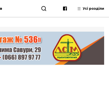
ів
Усі розділи