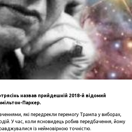
отрясінь назвав прийдешній 2018-й відомий
Гамільтон-Паркер.
аченнями, які передрекли перемогу Трампа у виборах,
подій. У час, коли ясновидець робив передбачення, йому
правджувалися із неймовірною точністю.