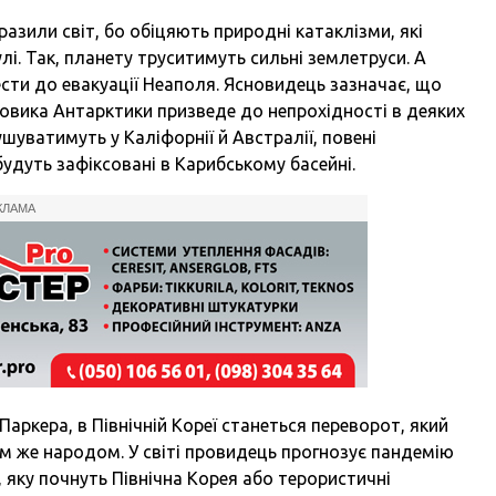
азили світ, бо обіцяють природні катаклізми, які
лі. Так, планету труситимуть сильні землетруси. А
сти до евакуації Неаполя. Ясновидець зазначає, що
вика Антарктики призведе до непрохідності в деяких
шуватимуть у Каліфорнії й Австралії, повені
ї будуть зафіксовані в Карибському басейні.
КЛАМА
Паркера, в Північній Кореї станеться переворот, який
їм же народом. У світі провидець прогнозує пандемію
и, яку почнуть Північна Корея або терористичні