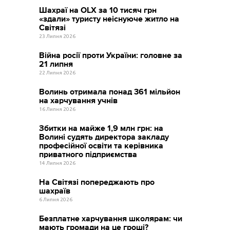
Шахраї на OLX за 10 тисяч грн
«здали» туристу неіснуюче житло на
Світязі
23 Липня 2026
Війна росії проти України: головне за
21 липня
22 Липня 2026
Волинь отримала понад 361 мільйон
на харчування учнів
16 Липня 2026
Збитки на майже 1,9 млн грн: на
Волині судять директора закладу
професійної освіти та керівника
приватного підприємства
14 Липня 2026
На Світязі попереджають про
шахраїв
6 Липня 2026
Безплатне харчування школярам: чи
мають громади на це гроші?