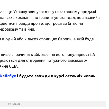
ав, що Україну звинуватять у незаконному продажі
иканська компанія потрапить ув скандал, пов’язаний з
риється правда про те, що гроші за біткоїни
ероризму та війни.
 в одній або кількох столицях Європи, в якій буде
 лише спричинить збільшення його популярності. А
’єднаються для створення потужного військово-
ояння США.
 Фейсбук
і будьте завжди в курсі останніх новин.
РЕКЛАМА