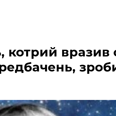
 котрий вразив 
ередбачень, зроб