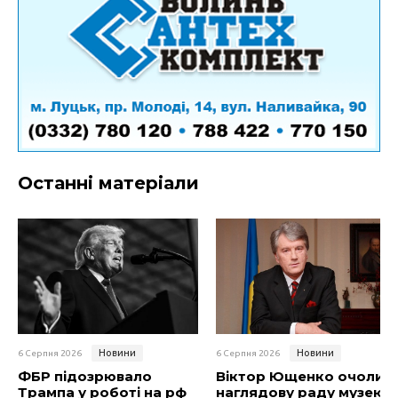
Останні матеріали
Новини
Новини
6 Серпня 2026
6 Серпня 2026
ФБР підозрювало
Віктор Ющенко очолив
Трампа у роботі на рф
наглядову раду музею