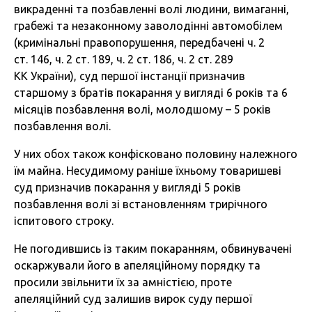
викраденні та позбавленні волі людини, вимаганні,
грабежі та незаконному заволодінні автомобілем
(кримінальні правопорушення, передбачені ч. 2
ст. 146, ч. 2 ст. 189, ч. 2 ст. 186, ч. 2 ст. 289
КК України), суд першої інстанції призначив
старшому з братів покарання у вигляді 6 років та 6
місяців позбавлення волі, молодшому – 5 років
позбавлення волі.
У них обох також конфісковано половину належного
їм майна. Несудимому раніше їхньому товаришеві
суд призначив покарання у вигляді 5 років
позбавлення волі зі встановленням трирічного
іспитового строку.
Не погодившись із таким покаранням, обвинувачені
оскаржували його в апеляційному порядку та
просили звільнити їх за амністією, проте
апеляційний суд залишив вирок суду першої