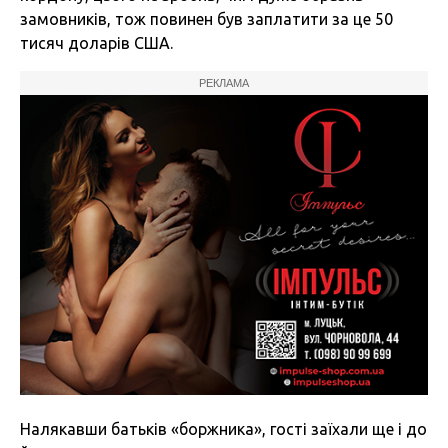
замовників, тож повинен був заплатити за це 50
тисяч доларів США.
РЕКЛАМА
Налякавши батьків «боржника», гості заїхали ще і до