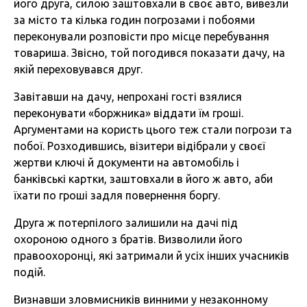
його друга, силою заштовхали в своє авто, вивезли
за місто та кілька годин погрозами і побоями
переконували розповісти про місце перебування
товариша. Звісно, той погодився показати дачу, на
якій переховувався друг.
Завітавши на дачу, непрохані гості взялися
переконувати «боржника» віддати їм гроші.
Аргументами на користь цього теж стали погрози та
побої. Розходившись, візитери відібрали у своєї
жертви ключі й документи на автомобіль і
банківські картки, заштовхали в його ж авто, аби
їхати по гроші задля повернення боргу.
Друга ж потерпілого залишили на дачі під
охороною одного з братів. Визволили його
правоохоронці, які затримали й усіх інших учасників
подій.
Визнавши зловмисників винними у незаконному