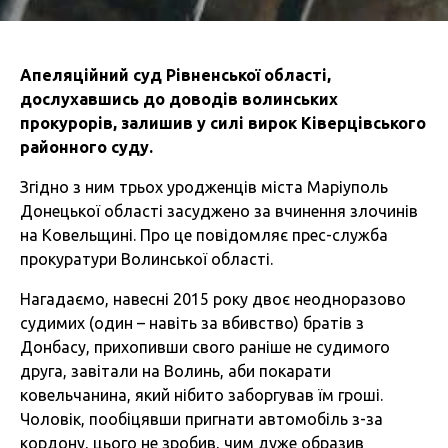
Апеляційний суд Рівненської області,
дослухавшись до доводів волинських
прокурорів, залишив у силі вирок Ківерцівського
районного суду.
Згідно з ним трьох уродженців міста Маріуполь
Донецької області засуджено за вчинення злочинів
на Ковельщині. Про це повідомляє прес-служба
прокуратури Волинської області.
Нагадаємо, навесні 2015 року двоє неодноразово
судимих (один – навіть за вбивство) братів з
Донбасу, прихопивши свого раніше не судимого
друга, завітали на Волинь, аби покарати
ковельчанина, який нібито заборгував їм гроші.
Чоловік, пообіцявши пригнати автомобіль з-за
кордону, цього не зробив, чим дуже образив