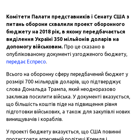
Комітети Палати представників і Сенату США з
питань оборони схвалили проект оборонного
бюджету на 2018 рік, в якому передбачається
виділення Україні 350 мільйонів доларів на
допомогу військовим.
Про це сказано в
опублікованому документі узгодженого бюджету,
передає Еспресо
.
Всього на оборонну сферу передбачений бюджет у
розмірі 700 мільярдів доларів, що підтверджує
слова Дональда Трампа, який неодноразово
закликав посилити війська. У документі вказується,
що більшість коштів піде на підвищення рівня
підготовки військових, а також для закупівлі нових
винищувачів і кораблів.
У проекті бюджету вказується, що США повинні
протистояти агресивній політиці Кремля і