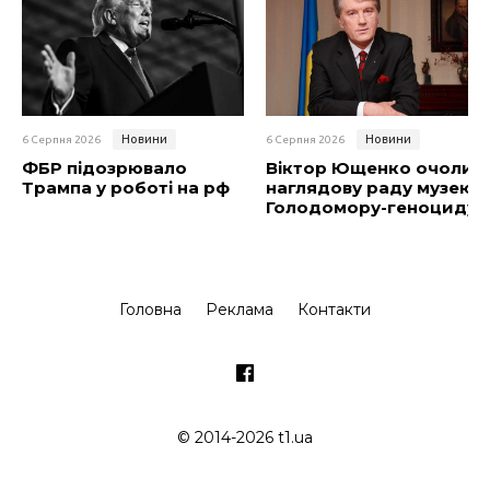
Новини
Новини
6 Серпня 2026
6 Серпня 2026
ФБР підозрювало
Віктор Ющенко очолив
Трампа у роботі на рф
наглядову раду музею
Голодомору-геноциду
Головна
Реклама
Контакти
© 2014-2026 t1.ua