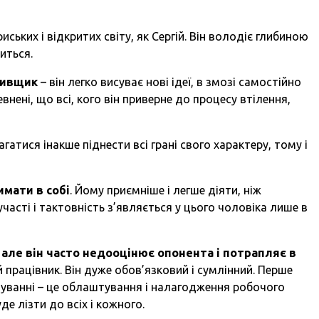
ьких і відкритих світу, як Сергій. Він володіє глибиною
иться.
тивщик
– він легко висуває нові ідеї, в змозі самостійно
внені, що всі, кого він приверне до процесу втілення,
атися інакше піднести всі грані свого характеру, тому і
имати в собі
. Йому приємніше і легше діяти, ніж
участі і тактовність з’являється у цього чоловіка лише в
ле він часто недооцінює опонента і потрапляє в
й працівник. Він дуже обов’язковий і сумлінний. Перше
уванні – це облаштування і налагодження робочого
де лізти до всіх і кожного.