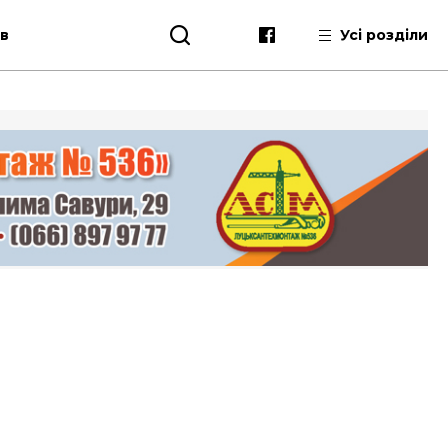
ів
Усі розділи