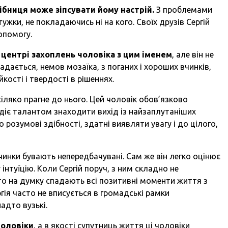
ібниця може зіпсувати йому настрій.
З проблемами
жки, не покладаючись ні на кого. Своїх друзів Сергій
опомогу.
в центрі захоплень чоловіка з цим іменем
, але він не
адається, немов мозаїка, з поганих і хороших вчинків,
ійкості і твердості в рішеннях.
всіляко прагне до нього. Цей чоловік обов’язково
одіє талантом знаходити вихід із найзаплутаніших
розумові здібності, здатні виявляти увагу і до цілого,
вчинки бувають непередбачувані. Сам же він легко оцінює
нтуїцію. Коли Сергій поруч, з ним складно не
, то на думку спадають всі позитивні моменти життя з
гія часто не вписується в громадські рамки
адто вузькі.
чоловіки
, а в якості супутниць життя ці чоловіки