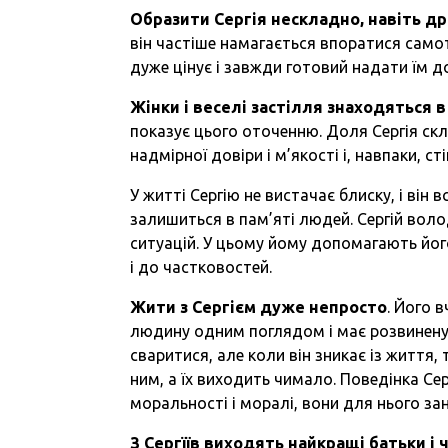
Образити Сергія нескладно, навіть др
він частіше намагається впоратися самоту
дуже цінує і завжди готовий надати їм д
Жінки і веселі застілля знаходяться 
показує цього оточенню. Доля Сергія скл
надмірної довіри і м’якості і, навпаки, ст
У житті Сергію не вистачає блиску, і він 
залишиться в пам’яті людей. Сергій вол
ситуацій. У цьому йому допомагають його 
і до частковостей.
Жити з Сергієм дуже непросто
. Його 
людину одним поглядом і має розвинену і
сваритися, але коли він зникає із життя
ним, а їх виходить чимало. Поведінка Сер
моральності і моралі, вони для нього зан
З Сергїїв виходять найкращі батьки і 