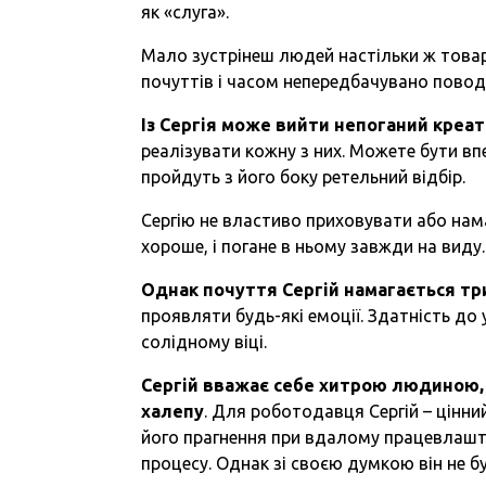
як «слуга».
Мало зустрінеш людей настільки ж товарис
почуттів і часом непередбачувано повод
Із
Сергія може вийти непоганий креа
реалізувати кожну з них. Можете бути впе
пройдуть з його боку ретельний відбір.
Сергію не властиво приховувати або намаг
хороше, і погане в ньому завжди на виду.
Однак почуття Сергій намагається тр
проявляти будь-які емоції. Здатність до 
солідному віці.
Сергій вважає себе хитр
ою
людиною, а
халепу
. Для роботодавця Сергій – цінни
його прагнення при вдалому працевлашт
процесу. Однак зі своєю думкою він не бу