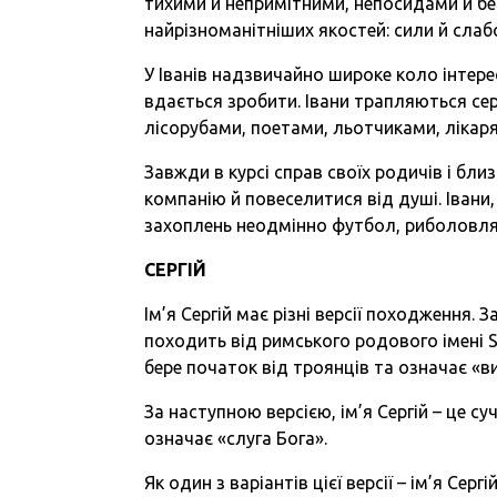
тихими й непримітними, непосидами й б
найрізноманітніших якостей: сили й слабо
У Іванів надзвичайно широке коло інтерес
вдається зробити. Івани трапляються се
лісорубами, поетами, льотчиками, лікаря
Завжди в курсі справ своїх родичів і бли
компанію й повеселитися від душі. Івани,
захоплень неодмінно футбол, риболовля.
СЕРГІЙ
Ім’я Сергій має різні версії походження.
походить від римського родового імені Se
бере початок від троянців та означає «в
За наступною версією, ім’я Сергій – це су
означає «слуга Бога».
Як один з варіантів цієї версії – ім’я Се