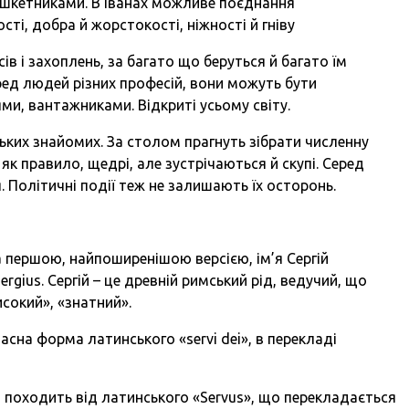
ешкетниками. В Іванах можливе поєднання
сті, добра й жорстокості, ніжності й гніву
ів і захоплень, за багато що беруться й багато їм
ред людей різних професій, вони можуть бути
ми, вантажниками. Відкриті усьому світу.
зьких знайомих. За столом прагнуть зібрати численну
 як правило, щедрі, але зустрічаються й скупі. Серед
 Політичні події теж не залишають їх осторонь.
 За першою, найпоширенішою версією, ім’я Сергій
rgius. Сергій – це древній римський рід, ведучий, що
исокий», «знатний».
часна форма латинського «servi dei», в перекладі
ргій походить від латинського «Servus», що перекладається