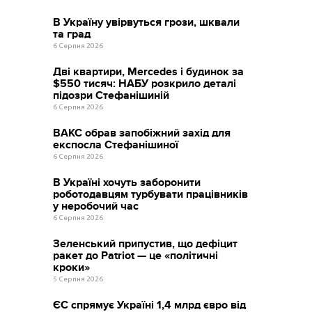
В Україну увірвуться грози, шквали
та град
6 Серпня 2026
Дві квартири, Mercedes і будинок за
$550 тисяч: НАБУ розкрило деталі
підозри Стефанішиній
6 Серпня 2026
ВАКС обрав запобіжний захід для
експосла Стефанішиної
6 Серпня 2026
В Україні хочуть заборонити
роботодавцям турбувати працівників
у неробочий час
6 Серпня 2026
Зеленський припустив, що дефіцит
ракет до Patriot — це «політичні
кроки»
5 Серпня 2026
ЄС спрямує Україні 1,4 млрд євро від