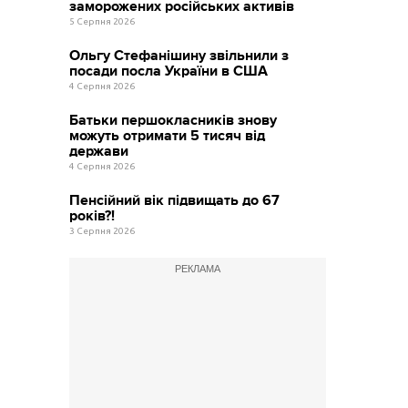
заморожених російських активів
5 Серпня 2026
Ольгу Стефанішину звільнили з
посади посла України в США
4 Серпня 2026
Батьки першокласників знову
можуть отримати 5 тисяч від
держави
4 Серпня 2026
Пенсійний вік підвищать до 67
років?!
3 Серпня 2026
РЕКЛАМА