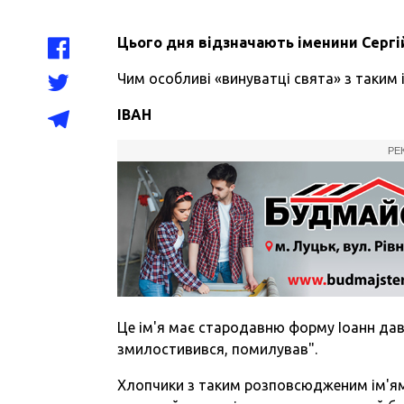
Цього дня відзначають іменини
Сергі
Чим особливі «винуватці свята» з таким 
ІВАН
РЕ
Це ім'я має стародавню форму Іоанн дав
змилостивився, помилував".
Хлопчики з таким розповсюдженим ім'ям