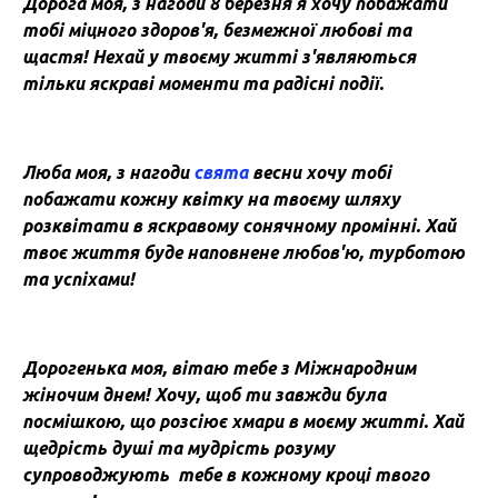
Дорога моя, з нагоди 8 березня я хочу побажати
тобі міцного здоров'я, безмежної любові та
щастя! Нехай у твоєму житті з'являються
тільки яскраві моменти та радісні події.
Люба моя, з нагоди
свята
весни хочу тобі
побажати кожну квітку на твоєму шляху
розквітати в яскравому сонячному промінні. Хай
твоє життя буде наповнене любов'ю, турботою
та успіхами!
Дорогенька моя, вітаю тебе з Міжнародним
жіночим днем! Хочу, щоб ти завжди була
посмішкою, що розсіює хмари в моєму житті. Хай
щедрість душі та мудрість розуму
супроводжують тебе в кожному кроці твого