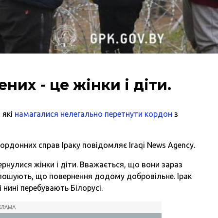
них - це жінки і діти.
, які
намагалися нелегально перетнути кордон
з
ордонних справ Іраку повідомляє Iraqi News Agency.
рнулися жінки і діти. Вважається, що вони зараз
голошують, що повернення додому добровільне. Ірак
і нині перебувають Білорусі.
КЛАМА