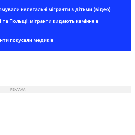
мували нелегальні мігранти з дітьми (відео)
і та Польщі: мігранти кидають каміння в
ранти покусали медиків
РЕКЛАМА