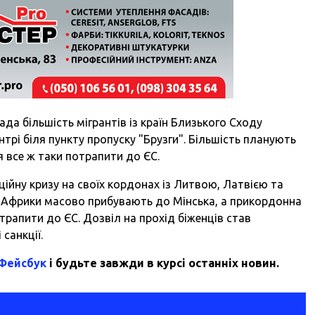
да більшість мігрантів із країн Близького Сходу
нтрі біля пункту пропуску "Брузги". Більшість планують
 все ж таки потрапити до ЄС.
ійну кризу на своїх кордонах із Литвою, Латвією та
їн Африки масово прибувають до Мінська, а прикордонна
рапити до ЄС. Дозвіл на прохід біженців став
санкції.
 Фейсбук
і будьте завжди в курсі останніх новин.