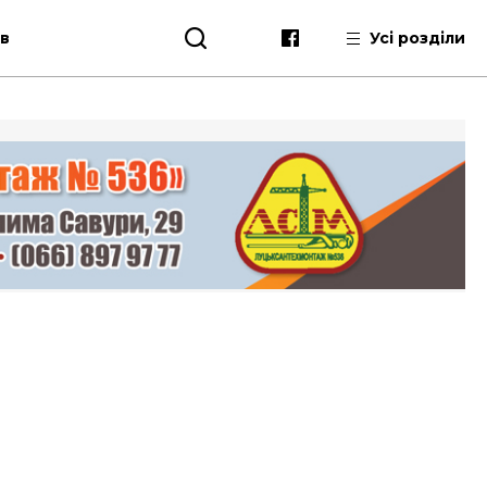
ів
Усі розділи