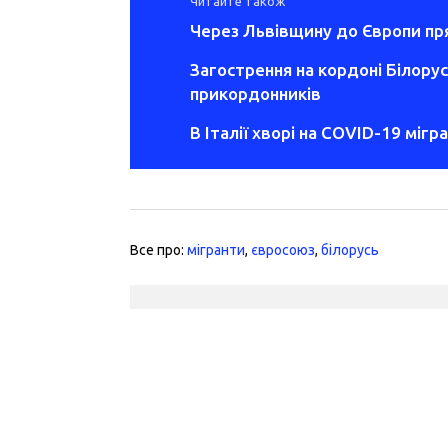
Читайте також
Через Львівщину до Європи пря
Загострення на кордоні Білорус
прикордонників
В Італії хворі на COVID-19 міг
Все про:
мігранти
,
євросоюз
,
білорусь