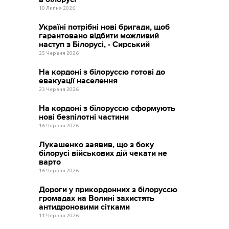
10 Липня 2026
Україні потрібні нові бригади, щоб
гарантовано відбити можливий
наступ з Білорусі, - Сирський
25 Червня 2026
На кордоні з білоруссю готові до
евакуації населення
23 Червня 2026
На кордоні з білоруссю сформують
нові безпілотні частини
16 Червня 2026
Лукашенко заявив, що з боку
білорусі військових дій чекати не
варто
16 Червня 2026
Дороги у прикордонних з білоруссю
громадах на Волині захистять
антидроновими сітками
11 Червня 2026