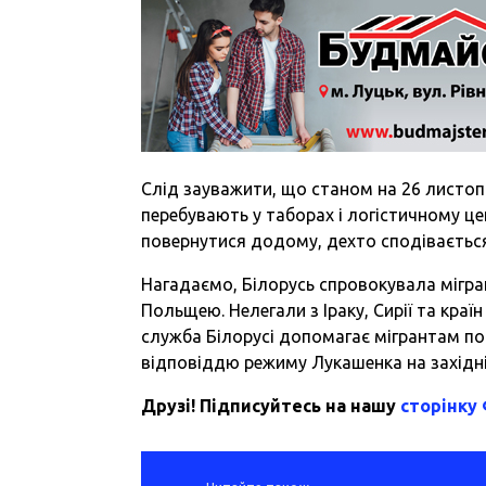
Слід зауважити, що станом на 26 листопа
перебувають у таборах і логістичному це
повернутися додому, дехто сподівається
Нагадаємо, Білорусь спровокувала міграц
Польщею. Нелегали з Іраку, Сирії та кра
служба Білорусі допомагає мігрантам пот
відповіддю режиму Лукашенка на західні 
Друзі! Підписуйтесь на нашу
сторінку