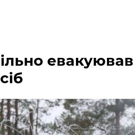
ільно евакуював 
сіб