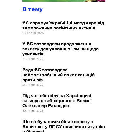
В тему
ЄС спрямує Україні 1,4 млрд євро від
заморожених російських активів
5 Серпня 2026
У ЄС затвердили продовження
захисту для українців і зміни щодо
ухилянтів
31 Липня 2026
Рада ЄС затвердила
наймасштабніший пакет санкцій
проти рф
24 Липня 2026
Під час обстрілу на Харківщині
загинув штаб-сержант з Волині
Олександр Ракоєдов
10 Липня 2026
Що відбувається біля кордону з
Волинню: у ДПСУ пояснили ситуацію
в білорусі