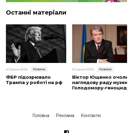
Останні матеріали
Новини
Новини
6 Серпня 2026
6 Серпня 2026
ФБР підозрювало
Віктор Ющенко очолив
Трампа у роботі на рф
наглядову раду музею
Голодомору-геноциду
Головна
Реклама
Контакти