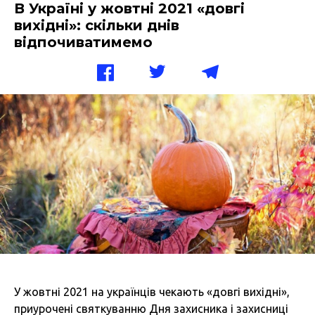
В Україні у жовтні 2021 «довгі
вихідні»: скільки днів
відпочиватимемо
У жовтні 2021 на українців чекають «довгі вихідні»,
приурочені святкуванню Дня захисника і захисниці