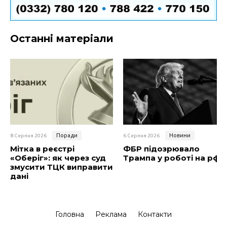
Останні матеріали
Поради
Новини
8 Серпня 2026
6 Серпня 2026
Мітка в реєстрі
ФБР підозрювало
«Оберіг»: як через суд
Трампа у роботі на рф
змусити ТЦК виправити
дані
Головна
Реклама
Контакти