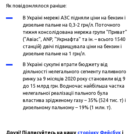
Як повідомлялося раніше:
В Україні мережі АЗС підняли ціни на бензин і
дизельне пальне на 0,3-2 грн/л. Поточного
тижня консолідована мережа групи "Приват"
("Авіас", ANP, "Укрнафта" та ін. – всього 1540
станцій) двічі підвищувала ціни на бензин і
дизельне пальне на 1 грн/л.
В Україні сукупні втрати бюджету від
діяльності нелегального сегменту паливного
ринку за 9 місяців 2020 року становили від 9
до 15 млрд грн. Водночас найбільша частка
нелегальної реалізації пального була
властива зрідженому газу – 35% (524 тис. т) і
дизельному пальному – 19% (1 млн. т).
Друзі! Підписуйтесь на нашу
сторінку Фейсбук
і