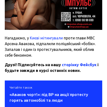
Нагадаємо, у
Києві
мітингували
проти глави МВС
Арсена Авакова, підпалили поліцейський «бобік».
Запалав і один із протестувальників, який облив
себе бензином.
Друзі! Підписуйтесь на нашу
сторінку Фейсбук
і
будьте завжди в курсі останніх новин.
Читайте також
«Аваков чорт!»: під ВР на акції протесту
горять автомобілі та люди