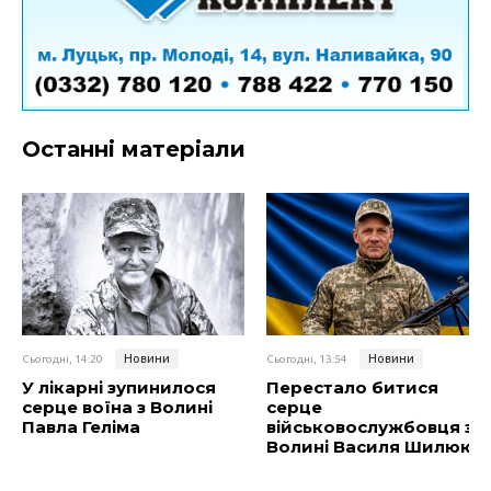
Останні матеріали
Новини
Новини
Сьогодні, 14:20
Сьогодні, 13:54
У лікарні зупинилося
Перестало битися
серце воїна з Волині
серце
Павла Геліма
військовослужбовця з
Волині Василя Шилюка