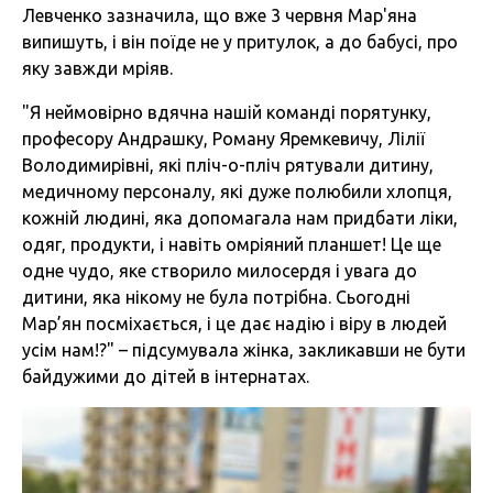
Левченко зазначила, що вже 3 червня Мар'яна
випишуть, і він поїде не у притулок, а до бабусі, про
яку завжди мріяв.
"Я неймовірно вдячна нашій команді порятунку,
професору Андрашку, Роману Яремкевичу, Лілії
Володимирівні, які пліч-о-пліч рятували дитину,
медичному персоналу, які дуже полюбили хлопця,
кожній людині, яка допомагала нам придбати ліки,
одяг, продукти, і навіть омріяний планшет! Це ще
одне чудо, яке створило милосердя і увага до
дитини, яка нікому не була потрібна. Сьогодні
Мар’ян посміхається, і це дає надію і віру в людей
усім нам!?" – підсумувала жінка, закликавши не бути
байдужими до дітей в інтернатах.