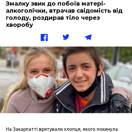
Змалку звик до побоїв матері-
алкоголічки, втрачав свідомість від
голоду, роздирав тіло через
хворобу
На Закарпатті врятували хлопця, якого покинула