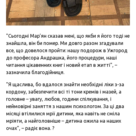
"Сьогодні Мар’ян сказав мені, що якби я його тоді не
знайшла, він би помер. Ми довго разом згадували
все, що довелося пройти: нашу подорож в Ужгород
до професора Андрашка, його процедури, наші
читання цікавенних книг і новий етап в житті", –
зазначила благодійниця.
"Я щаслива, бо вдалося знайти необхідні ліки з-за
кордону, забезпечити всі ті тони кремів і мазей, а
головне – увагу, любов, години спілкування, і
неймовірні заняття з нашим психологом. За ці два
місяці втілилися мрії дитини, яка навіть не сміла
мріяти, а найголовніше – дитина ожила на наших
очах", – радіє вона. ?