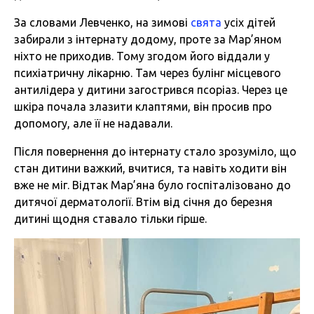
За словами Левченко, на зимові
свята
усіх дітей
забирали з інтернату додому, проте за Мар’яном
ніхто не приходив. Тому згодом його віддали у
психіатричну лікарню. Там через булінг місцевого
антилідера у дитини загострився псоріаз. Через це
шкіра почала злазити клаптями, він просив про
допомогу, але її не надавали.
Після повернення до інтернату стало зрозуміло, що
стан дитини важкий, вчитися, та навіть ходити він
вже не міг. Відтак Мар’яна було госпіталізовано до
дитячої дерматології. Втім від січня до березня
дитині щодня ставало тільки гірше.