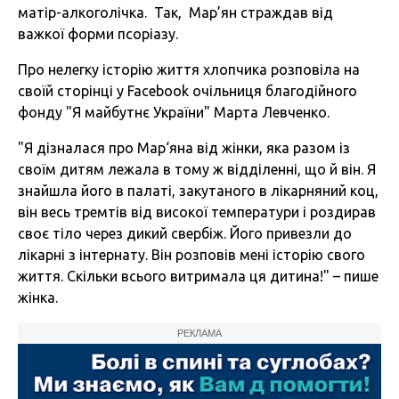
матір-алкоголічка. Так, Мар’ян страждав від
важкої форми псоріазу.
Про нелегку історію життя хлопчика розповіла на
своїй сторінці у Facebook очільниця благодійного
фонду "Я майбутнє України" Марта Левченко.
"Я дізналася про Мар‘яна від жінки, яка разом із
своїм дитям лежала в тому ж відділенні, що й він. Я
знайшла його в палаті, закутаного в лікарняний коц,
він весь тремтів від високої температури і роздирав
своє тіло через дикий свербіж. Його привезли до
лікарні з інтернату. Він розповів мені історію свого
життя. Скільки всього витримала ця дитина!" – пише
жінка.
РЕКЛАМА