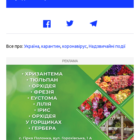
Все про:
Україна
,
карантин
,
коронавірус
,
Надзвичайні події
РЕКЛАМА