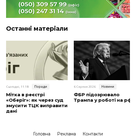
Останні матеріали
Поради
Новини
Сьогодні, 11:18
6 Серпня 2026
Мітка в реєстрі
ФБР підозрювало
«Оберіг»: як через суд
Трампа у роботі на рф
змусити ТЦК виправити
дані
Головна
Реклама
Контакти