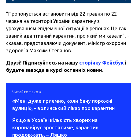
”Пропонується встановити від 22 травня по 22
червня на території України карантину з
урахуванням епідемічної ситуації в регіонах. Це так
званий адаптивний карантин, про який ми казали”, -
сказав, представляючи документ, міністр охорони
здоров`я Максим Степанов.
Друзі! Підписуйтесь на нашу
сторінку Фейсбук
і
будьте завжди в курсі останніх новин.
Читайте також
«Мені дуже приємно, коли бачу порожні
вулиці», - волинський лікар про карантин
Якщо в Україні кількість хворих на
коронавірус зростатиме, карантин
продовжать, – Ляшко