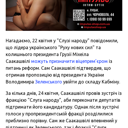
Нагадаємо, 22 квітня у "Слузі народу" повідомили,
що лідера українського "Руху нових сил" та
колишнього президента Грузії Міхеіла
Саакашвілі
можуть призначити віцепрем’єром
із
питань реформ. Сам Саакашвілі підтвердив, що
отримав пропозицію від президента України
Володимира
Зеленського
увійти до складу Кабміну.
За кілька днів, 24 квітня, Саакашвілі провів зустріч із
фракцією "Слуга народу", аби переконати депутатів
підтримати його кандидатуру. Однак після зустрічі
голоси у пропрезидентській фракції розділилися
приблизно порівну. Сам же Саакашвілі впевнений у
підтримці як Зеленського, так і фракції "Слуги