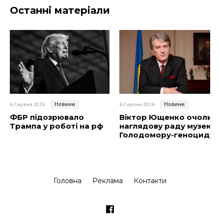
Останні матеріали
Новини
Новини
6 Серпня 2026
6 Серпня 2026
ФБР підозрювало
Віктор Ющенко очолив
Трампа у роботі на рф
наглядову раду музею
Голодомору-геноциду
Головна
Реклама
Контакти