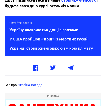
Друзі! Підписуйтесь на нашу
сторінку Фейсбук
і
будьте завжди в курсі останніх новин.
Читайте також
Україну «накриють» дощі з грозами
У США пройшов «дощ» із мертвих гусей
Українці стривожені різкою зміною клімату
Все про:
Україна
,
погода
РЕКЛАМА