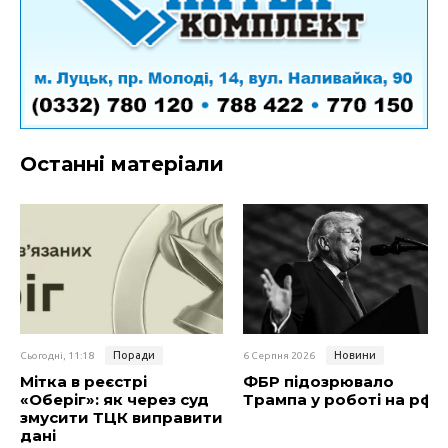
Останні матеріали
Поради
Новини
Сьогодні, 11:18
6 Серпня 2026
Мітка в реєстрі
ФБР підозрювало
«Оберіг»: як через суд
Трампа у роботі на рф
змусити ТЦК виправити
дані