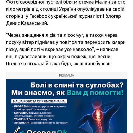
Фото своєрідної пустелі біля містечка Малин за сто
кілометрів від столиці України опублікував на своїй
сторінці у Facebook український журналіст і блогер
Денис Казанський
.
"Через знищення лісів та лісосмуг, а також через
посуху вітер піднімає у повітря та переносить хмари
піску, який потім вкриває усе навколо", – написав
він, підкресливши, що окрім пожеж, цієї весни
Полісся спіткала й така біда, як піщані буревії.
РЕКЛАМА