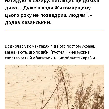
нагадують Сахару. Виглядає це доволі
дико… Дуже шкода Житомирщину,
цього року не позаздриш людям", –
додав Казанський.
Водночас у коментарях під його постом українці
зазначають, що подібні "пустелі" нині можна
спостерігати й у багатьох інших областях країни.