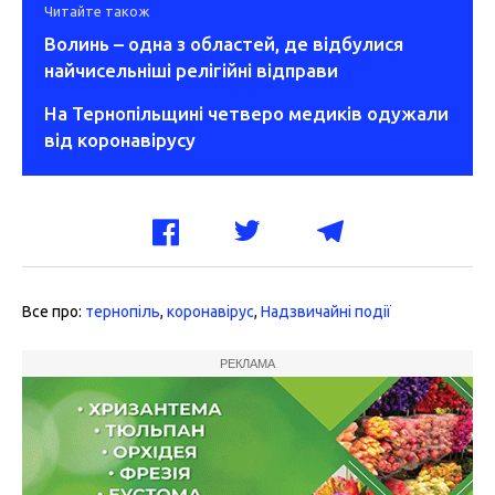
Читайте також
Волинь – одна з областей, де відбулися
найчисельніші релігійні відправи
На Тернопільщині четверо медиків одужали
від коронавірусу
Все про:
тернопіль
,
коронавірус
,
Надзвичайні події
РЕКЛАМА