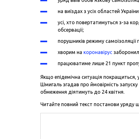
на виїздах з усіх областей Украї
усі, хто повертатимуться з-за ко
обсервації;
порушників режиму самоізоляції 
хворим на
коронавірус
заборонили
працюватиме лише 21 пункт пропу
Якщо епідемічна ситуація покращиться, у
Шмигаль згадав про ймовірність запуску 
обмеження діятимуть до 24 квітня.
Читайте повний текст постанови уряду 