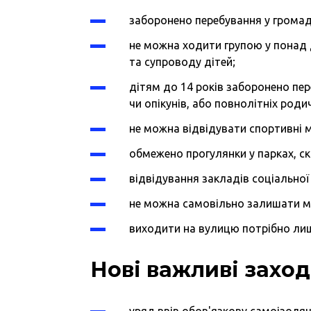
заборонено перебування у громадс
не можна ходити групою у понад 
та супроводу дітей;
дітям до 14 років заборонено пер
чи опікунів, або повнолітніх родич
не можна відвідувати спортивні 
обмежено прогулянки у парках, ск
відвідування закладів соціальної
не можна самовільно залишати мі
виходити на вулицю потрібно лиш
Нові важливі захо
уряд ввів обов'язкову самоізоляц