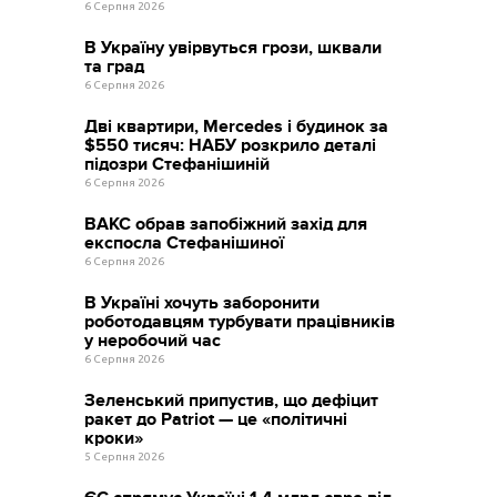
6 Серпня 2026
В Україну увірвуться грози, шквали
та град
6 Серпня 2026
Дві квартири, Mercedes і будинок за
$550 тисяч: НАБУ розкрило деталі
підозри Стефанішиній
6 Серпня 2026
ВАКС обрав запобіжний захід для
експосла Стефанішиної
6 Серпня 2026
В Україні хочуть заборонити
роботодавцям турбувати працівників
у неробочий час
6 Серпня 2026
Зеленський припустив, що дефіцит
ракет до Patriot — це «політичні
кроки»
5 Серпня 2026