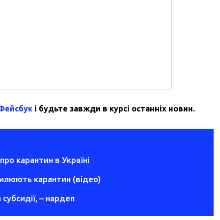
 Фейсбук
і будьте завжди в курсі останніх новин.
 про карантин в Україні
силюють карантин (відео)
субсидії, – нардеп