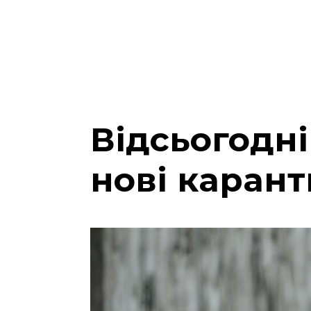
Відсьогодні
нові каран