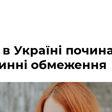
 в Україні почин
тинні обмеження