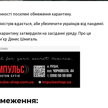
чинності посилені обмеження карантину.
істрів вдається, аби убезпечити українців від пандемії.
карантину затвердили на засіданні уряду. Про це
м'єр Денис Шмигаль.
КЛАМА
бмеження: