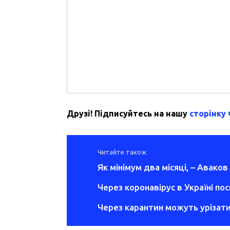
Друзі! Підписуйтесь на нашу
сторінку
Читайте також
Як мінімум два місяці, – Аваков
Через коронавірус в Україні по
Через карантин можуть урізати 