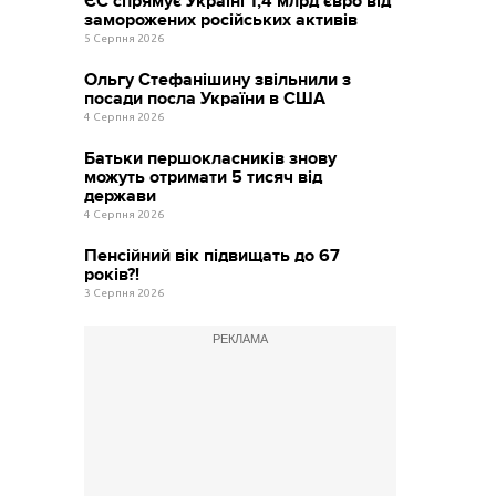
ЄС спрямує Україні 1,4 млрд євро від
заморожених російських активів
5 Серпня 2026
Ольгу Стефанішину звільнили з
посади посла України в США
4 Серпня 2026
Батьки першокласників знову
можуть отримати 5 тисяч від
держави
4 Серпня 2026
Пенсійний вік підвищать до 67
років?!
3 Серпня 2026
РЕКЛАМА