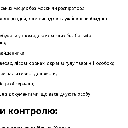
ьких місцях без маски чи респіратора;
двоє людей, крім випадків службової необхідності
ебувати у громадських місцях без батьків
ів;
майданчики;
верах, лісових зонах, окрім вигулу тварин 1 особою;
 чи паліативної допомоги;
сця обсервації;
е з документами, що засвідчують особу.
ди контролю:
ію людям, яким більше 60 років;