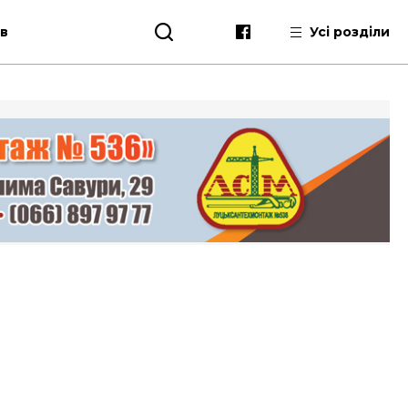
ів
Усі розділи