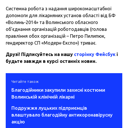
Системна робота з надання широкомасштабної
допомоги для лікарняних установ області від БФ
«Волинь-2014» та Волинського обласного
об'єднання організацій роботодавців (голова
правління обох організацій – Петро Пилипюк,
гендиректор СП «Модерн-Експо») триває.
Друзі! Підписуйтесь на нашу
сторінку Фейсбук
і
будьте завжди в курсі останніх новин.
Читайте також
Благодійники закупили захисні костюми
Волинській клінічній лікарні
Подружжя луцьких підприємців
влаштувало благодійну антикоронавірусну
акцію