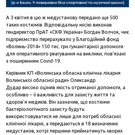
А 3 квітня в цю ж медустанову передано ще 500
таких костюмів. Відповідальну місію виконав
гендиректор ПрАТ «СКФ Україна» Богдан Волчок, чиє
підприємство перерахувало у Благодійний фонд
«Волинь-2014» 150 тис. грн гуманітарної допомоги
для оперативного реагування на виклики, пов’язані
з поширенням Covid-19.
Керівник КП «Волинська обласна клінічна лікарня
Волинської обласної ради» Олександр
Дудар високо оцінив якість отриманої допомоги, а
особливо – її важливість для захисту життя та
здоров'я медиків. Він зазначив, що костюми
бактеріологічного захисту будуть
використовуватися не лише для потреб обласної
клінічної лікарні, а передаються в 18 визначених
медустанов, котрі першими прийматимуть хворих