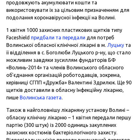
продовжують акумулювати кошти та
використовувати їх за цільовим призначенням для
подолання коронавірусної інфекції на Волині.
1 квітня 1000 захисних пластикових щитків типу
Faceshield
придбали та передали
для потреб
Волинської обласної клінічної лікарні в м.
Луцьку
та
її відділення в с. Боголюби Луцького р-ну, що стало
можливим завдяки зусиллям фундаторів БФ
«Волинь-2014» та членів Волинського обласного
об'єднання організацій роботодавців, зокрема,
керівниці СГПП «Дружба» Валентині Здрилюк. Ще 90
щитків доставили в обласну Інфекційну лікарню,
пише
Волинська газета
.
Також в найголовнішу лікарняну установу Волині –
обласну клінічну лікарню – 1 квітня передали першу
партію (300 штук) із 2000 одиниць закуплених
захисних костюмів бактеріологічного захисту.
Відповідальну місію провели виконавчий директор