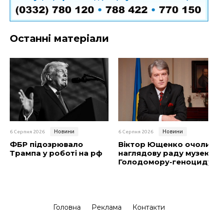
Останні матеріали
Новини
Новини
6 Серпня 2026
6 Серпня 2026
ФБР підозрювало
Віктор Ющенко очолив
Трампа у роботі на рф
наглядову раду музею
Голодомору-геноциду
Головна
Реклама
Контакти