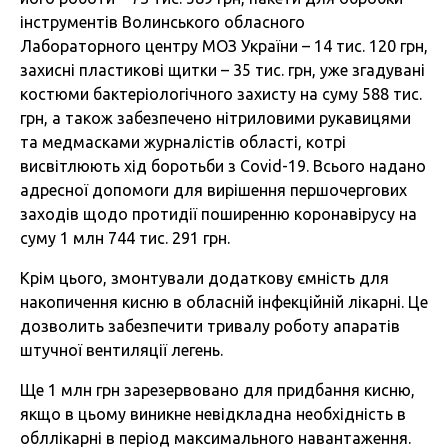
інструментів Волинського обласного
Лабораторного центру МОЗ України – 14 тис. 120 грн,
захисні пластикові щитки – 35 тис. грн, уже згадувані
костюми бактеріологічного захисту на суму 588 тис.
грн, а також забезпечено нітриловими рукавицями
та медмасками журналістів області, котрі
висвітлюють хід боротьби з
Covid
-19. Всього надано
адресної допомоги для вирішення першочергових
заходів щодо протидії поширенню коронавірусу на
суму 1 млн 744 тис. 291 грн.
Крім цього, змонтували додаткову ємність для
накопичення кисню в обласній інфекційній лікарні. Це
дозволить забезпечити тривалу роботу апаратів
штучної вентиляції легень.
Ще 1 млн грн зарезервовано для придбання кисню,
якщо в цьому виникне невідкладна необхідність в
обллікарні в період максимального навантаження.