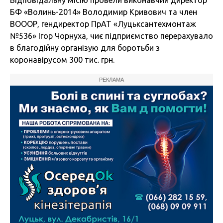
БФ «Волинь-2014» Володимир Кривович та член
ВОООР, гендиректор ПрАТ «Луцьксантехмонтаж
№536» Ігор Чорнуха, чиє підприємство перерахувало
в благодійну організую для боротьби з
коронавірусом 300 тис. грн.
РЕКЛАМА