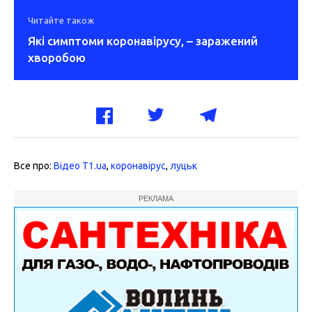
Читайте також
Які симптоми коронавірусу, – заражений
хворобою
Все про:
Відео T1.ua
,
коронавірус
,
луцьк
РЕКЛАМА