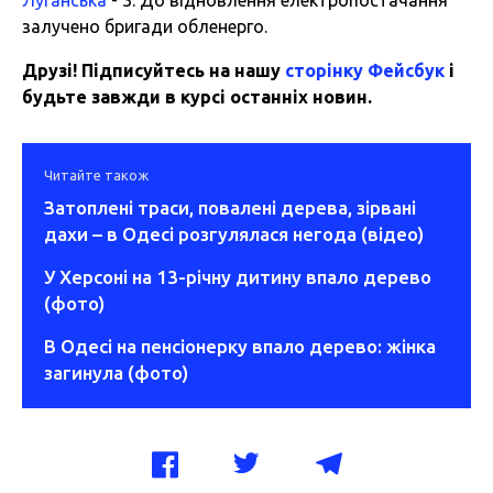
залучено бригади обленерго.
Друзі! Підписуйтесь на нашу
сторінку Фейсбук
і
будьте завжди в курсі останніх новин.
Читайте також
Затоплені траси, повалені дерева, зірвані
дахи – в Одесі розгулялася негода (відео)
У Херсоні на 13-річну дитину впало дерево
(фото)
В Одесі на пенсіонерку впало дерево: жінка
загинула (фото)