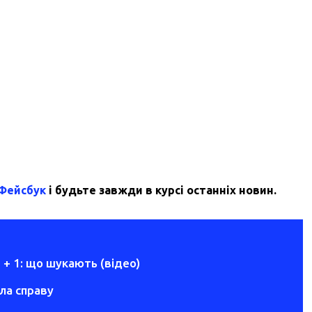
 Фейсбук
і будьте завжди в курсі останніх новин.
 + 1: що шукають (відео)
ила справу