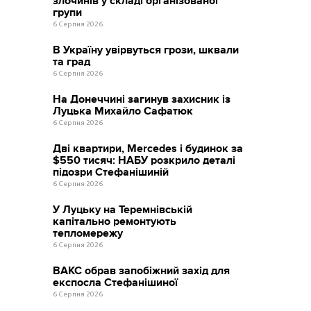
злочинів у складі організованої
групи
6 Серпня 2026
В Україну увірвуться грози, шквали
та град
6 Серпня 2026
На Донеччині загинув захисник із
Луцька Михайло Сафатюк
6 Серпня 2026
Дві квартири, Mercedes і будинок за
$550 тисяч: НАБУ розкрило деталі
підозри Стефанішиній
6 Серпня 2026
У Луцьку на Теремнівській
капітально ремонтують
тепломережу
6 Серпня 2026
ВАКС обрав запобіжний захід для
експосла Стефанішиної
6 Серпня 2026