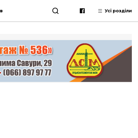
ів
Усі розділи