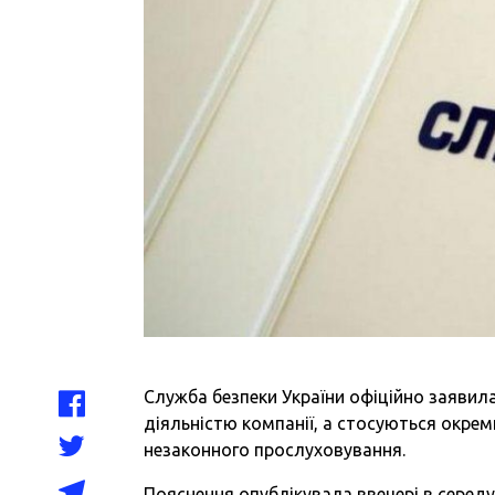
Служба безпеки України офіційно заявила
діяльністю компанії, а стосуються окрем
незаконного прослуховування.
Пояснення опублікувала ввечері в середу