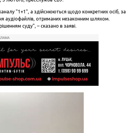
леканалу "1+1", а здійснюються щодо конкретних осіб, за
ння аудіофайлів, отриманих незаконним шляхом.
рішенням суду", – сказано в заяві.
КЛАМА