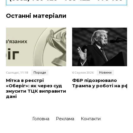
Останні матеріали
Поради
Новини
Сьогодні, 11:18
6 Серпня 2026
Мітка в реєстрі
ФБР підозрювало
«Оберіг»: як через суд
Трампа у роботі на рф
змусити ТЦК виправити
дані
Головна
Реклама
Контакти