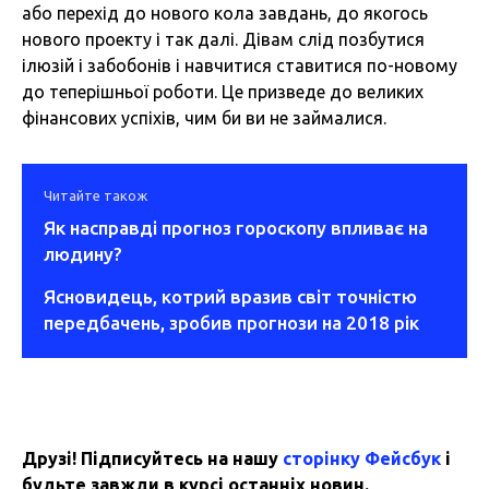
або перехід до нового кола завдань, до якогось
нового проекту і так далі. Дівам слід позбутися
ілюзій і забобонів і навчитися ставитися по-новому
до теперішньої роботи. Це призведе до великих
фінансових успіхів, чим би ви не займалися.
Читайте також
Як насправді прогноз гороскопу впливає на
людину?
Ясновидець, котрий вразив світ точністю
передбачень, зробив прогнози на 2018 рік
Друзі! Підписуйтесь на нашу
сторінку Фейсбук
і
будьте завжди в курсі останніх новин.