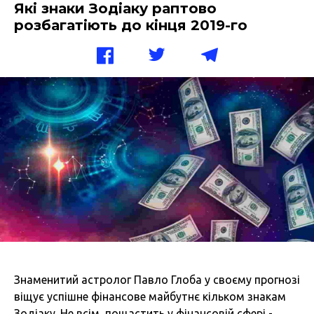
Які знаки Зодіаку раптово
розбагатіють до кінця 2019-го
Знаменитий астролог Павло Глоба у своєму прогнозі
віщує успішне фінансове майбутнє кільком знакам
Зодіаку. Не всім пощастить у фінансовій сфері -