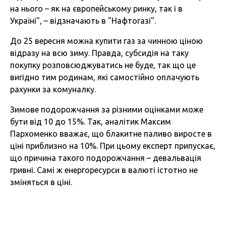
на нього – як на європейському ринку, так і в
Україні", – відзначають в "Нафтогазі".
До 25 вересня можна купити газ за чинною ціною
відразу на всю зиму. Правда, субсидія на таку
покупку розповсюджуватись не буде, так що це
вигідно тим родинам, які самостійно оплачують
рахунки за комуналку.
Зимове подорожчання за різними оцінками може
бути від 10 до 15%. Так, аналітик Максим
Пархоменко вважає, що блакитне паливо виросте в
ціні приблизно на 10%. При цьому експерт припускає,
що причина такого подорожчання – девальвація
гривні. Самі ж енергоресурси в валюті істотно не
зміняться в ціні.