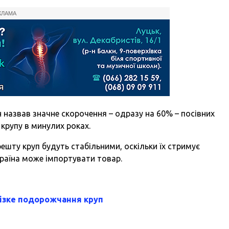
КЛАМА
назвав значне скорочення – одразу на 60% – посівних
 крупу в минулих роках.
ешту круп будуть стабільними, оскільки їх стримує
Україна може імпортувати товар.
різке подорожчання круп