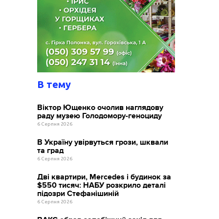
В тему
Віктор Ющенко очолив наглядову
раду музею Голодомору-геноциду
6 Серпня 2026
В Україну увірвуться грози, шквали
та град
6 Серпня 2026
Дві квартири, Mercedes і будинок за
$550 тисяч: НАБУ розкрило деталі
підозри Стефанішиній
6 Серпня 2026