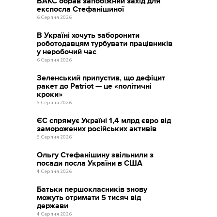
ВАКС обрав запобіжний захід для
експосла Стефанішиної
6 Серпня 2026
В Україні хочуть заборонити
роботодавцям турбувати працівників
у неробочий час
6 Серпня 2026
Зеленський припустив, що дефіцит
ракет до Patriot — це «політичні
кроки»
5 Серпня 2026
ЄС спрямує Україні 1,4 млрд євро від
заморожених російських активів
5 Серпня 2026
Ольгу Стефанішину звільнили з
посади посла України в США
4 Серпня 2026
Батьки першокласників знову
можуть отримати 5 тисяч від
держави
4 Серпня 2026