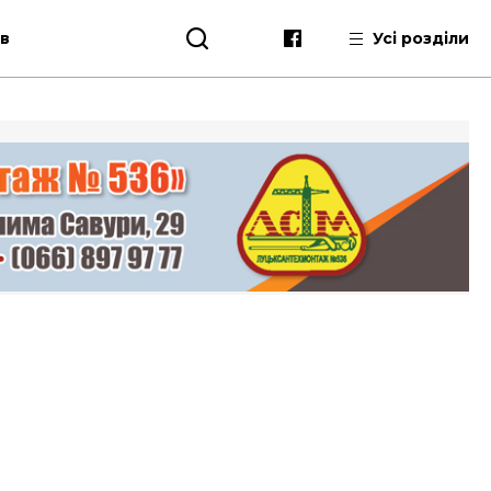
ів
Усі розділи