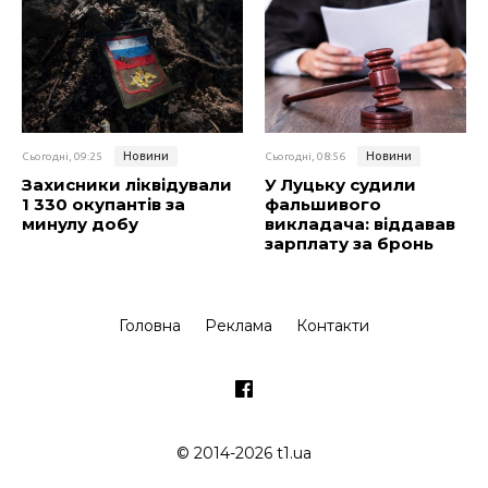
Новини
Новини
Сьогодні, 09:25
Сьогодні, 08:56
Захисники ліквідували
У Луцьку судили
1 330 окупантів за
фальшивого
минулу добу
викладача: віддавав
зарплату за бронь
Головна
Реклама
Контакти
© 2014-2026 t1.ua