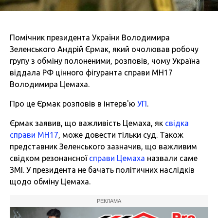
Помічник президента України Володимира
Зеленського Андрій Єрмак, який очолював робочу
групу з обміну полоненими, розповів, чому Україна
віддала РФ цінного фігуранта справи МН17
Володимира Цемаха.
Про це Єрмак розповів в інтерв'ю
УП
.
Єрмак заявив, що важливість Цемаха, як
свідка
справи МН17
, може довести тільки суд. Також
представник Зеленського зазначив, що важливим
свідком резонансної
справи Цемаха
назвали саме
ЗМІ. У президента не бачать політичних наслідків
щодо обміну Цемаха.
РЕКЛАМА