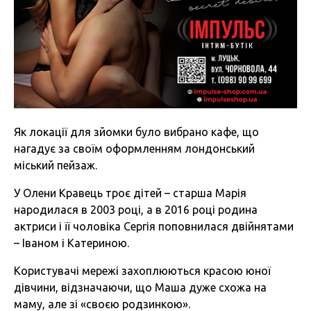
Як локації для зйомки було вибрано кафе, що
нагадує за своїм оформленням лондонський
міський пейзаж.
У Олени Кравець троє дітей – старша Марія
народилася в 2003 році, а в 2016 році родина
актриси і її чоловіка Сергія поповнилася двійнятами
– Іваном і Катериною.
Користувачі мережі захоплюються красою юної
дівчини, відзначаючи, що Маша дуже схожа на
маму, але зі «своєю родзинкою».