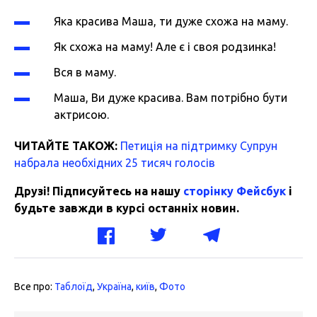
Яка красива Маша, ти дуже схожа на маму.
Як схожа на маму! Але є і своя родзинка!
Вся в маму.
Маша, Ви дуже красива. Вам потрібно бути
актрисою.
ЧИТАЙТЕ ТАКОЖ:
Петиція на підтримку Супрун
набрала необхідних 25 тисяч голосів
Друзі! Підписуйтесь на нашу
сторінку Фейсбук
і
будьте завжди в курсі останніх новин.
Все про:
Таблоїд
,
Україна
,
київ
,
Фото