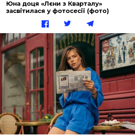
Юна доця «Лєни з Кварталу»
засвітилася у фотосесії (фото)