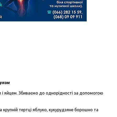
луком
і яйцем. Збиваємо до однорідності за допомогою
 крупній тертці яблуко, кукурудзяне борошно та