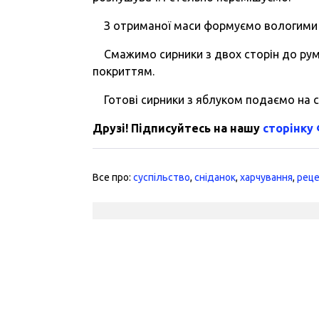
З отриманої маси формуємо вологими р
Смажимо сирники з двох сторін до рум’я
покриттям.
Готові сирники з яблуком подаємо на с
Друзі! Підписуйтесь на нашу
сторінку
Все про:
суспільство
,
сніданок
,
харчування
,
рец