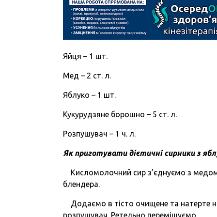
Яйця – 1 шт.
Мед – 2 ст. л.
Яблуко – 1 шт.
Кукурудзяне борошно – 5 ст. л.
Розпушувач – 1 ч. л.
Як приготувати дієтичні сирники з яб
Кисломолочний сир з’єднуємо з медом 
блендера.
Додаємо в тісто очищене та натерте на
розпушувач. Ретельно перемішуємо.