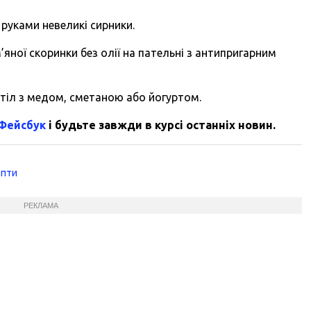
уками невеликі сирники.
ної скоринки без олії на пательні з антипригарним
тіл з медом, сметаною або йогуртом.
 Фейсбук
і будьте завжди в курсі останніх новин.
епти
РЕКЛАМА