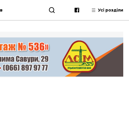
ів
Усі розділи