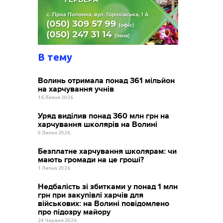
В тему
Волинь отримала понад 361 мільйон
на харчування учнів
16 Липня 2026
Уряд виділив понад 360 млн грн на
харчування школярів на Волині
9 Липня 2026
Безплатне харчування школярам: чи
мають громади на це гроші?
1 Липня 2026
Недбалість зі збитками у понад 1 млн
грн при закупівлі харчів для
військових: на Волині повідомлено
про підозру майору
24 Червня 2026