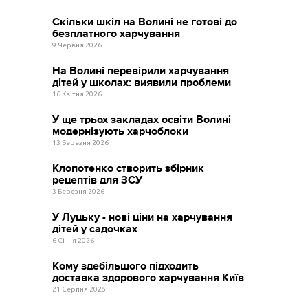
Скільки шкіл на Волині не готові до
безплатного харчування
9 Червня 2026
На Волині перевірили харчування
дітей у школах: виявили проблеми
16 Квітня 2026
У ще трьох закладах освіти Волині
модернізують харчоблоки
13 Березня 2026
Клопотенко створить збірник
рецептів для ЗСУ
3 Березня 2026
У Луцьку - нові ціни на харчування
дітей у садочках
6 Січня 2026
Кому здебільшого підходить
доставка здорового харчування Київ
21 Серпня 2025