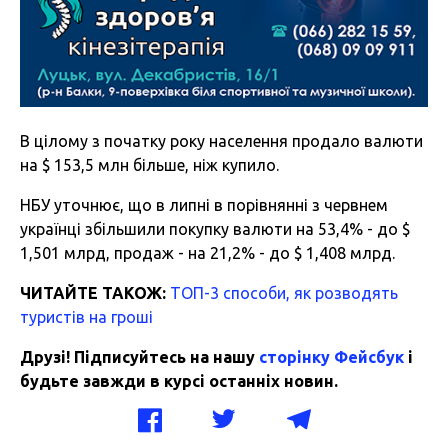
В цілому з початку року населення продало валюти
на $ 153,5 млн більше, ніж купило.
НБУ уточнює, що в липні в порівнянні з червнем
українці збільшили покупку валюти на 53,4% - до $
1,501 млрд, продаж - на 21,2% - до $ 1,408 млрд.
ЧИТАЙТЕ ТАКОЖ:
ТОП-3 способи, як розводять
туристів на гроші
Друзі! Підписуйтесь на нашу
сторінку Фейсбук
і
будьте завжди в курсі останніх новин.