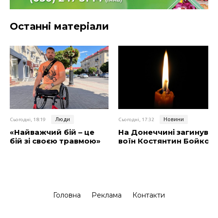
Останні матеріали
Люди
Новини
Сьогодні, 18:19
Сьогодні, 17:32
«Найважчий бій – це
На Донеччині загинув
бій зі своєю травмою»
воїн Костянтин Бойко
Головна
Реклама
Контакти