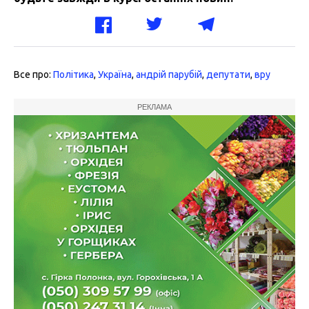
Все про:
Політика
,
Україна
,
андрій парубій
,
депутати
,
вру
РЕКЛАМА