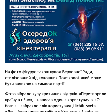
На фото фігурує також купол Верховної Ради,
стилізований під кокошник Полякової, який може
бути заявкою на символ партії.
Фото зібрало купу критичних відгуків. «Перетворили
країну в гі*но», – написав один з користувачів. «О
боги!» – забракло слів користувачці lichik_sveta.
«День блондинок потрібно об’єднати з 1 квітня», –