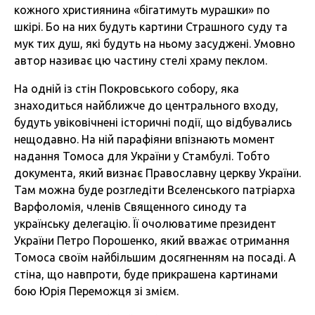
кожного християнина «бігатимуть мурашки» по
шкірі. Бо на них будуть картини Страшного суду та
мук тих душ, які будуть на ньому засуджені. Умовно
автор називає цю частину стелі храму пеклом.
На одній із стін Покровського собору, яка
знаходиться найближче до центрального входу,
будуть увіковічнені історичні події, що відбувались
нещодавно. На ній парафіяни впізнають момент
надання Томоса для України у Стамбулі. Тобто
документа, який визнає Православну церкву України.
Там можна буде розгледіти Вселенського патріарха
Варфоломія, членів Священного синоду та
українську делегацію. Її очолюватиме президент
України Петро Порошенко, який вважає отримання
Томоса своїм найбільшим досягненням на посаді. А
стіна, що навпроти, буде прикрашена картинами
бою Юрія Переможця зі змієм.