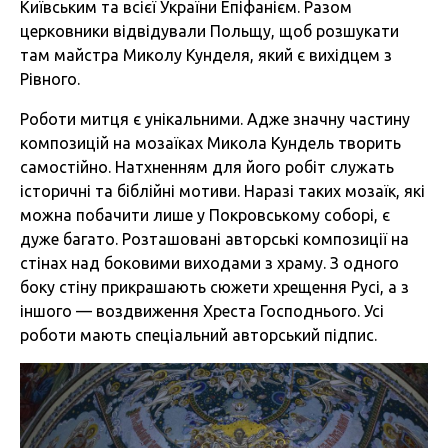
Київським та всієї України Епіфанієм. Разом
церковники відвідували Польщу, щоб розшукати
там майстра Миколу Кунделя, який є вихідцем з
Рівного.
Роботи митця є унікальними. Адже значну частину
композицій на мозаїках Микола Кундель творить
самостійно. Натхненням для його робіт служать
історичні та біблійні мотиви. Наразі таких мозаїк, які
можна побачити лише у Покровському соборі, є
дуже багато. Розташовані авторські композиції на
стінах над боковими виходами з храму. З одного
боку стіну прикрашають сюжети хрещення Русі, а з
іншого — воздвиження Хреста Господнього. Усі
роботи мають спеціальний авторський підпис.