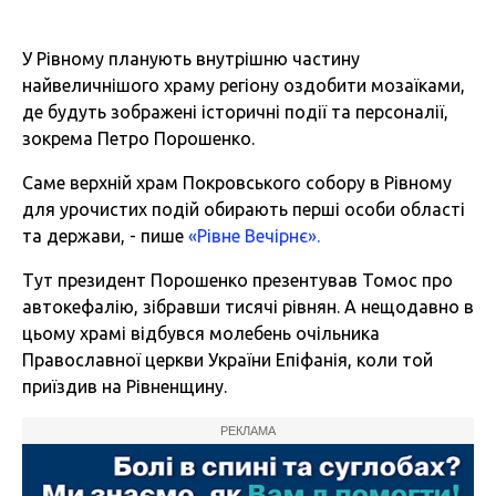
У Рівному планують внутрішню частину
найвеличнішого храму регіону оздобити мозаїками,
де будуть зображені історичні події та персоналії,
зокрема Петро Порошенко.
Саме верхній храм Покровського собору в Рівному
для урочистих подій обирають перші особи області
та держави, - пише
«Рівне Вечірнє».
Тут президент Порошенко презентував Томос про
автокефалію, зібравши тисячі рівнян. А нещодавно в
цьому храмі відбувся молебень очільника
Православної церкви України Епіфанія, коли той
приїздив на Рівненщину.
РЕКЛАМА