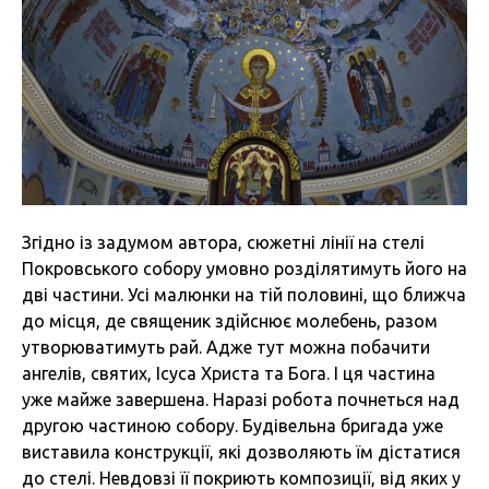
Згідно із задумом автора, сюжетні лінії на стелі
Покровського собору умовно розділятимуть його на
дві частини. Усі малюнки на тій половині, що ближча
до місця, де священик здійснює молебень, разом
утворюватимуть рай. Адже тут можна побачити
ангелів, святих, Ісуса Христа та Бога. І ця частина
уже майже завершена. Наразі робота почнеться над
другою частиною собору. Будівельна бригада уже
виставила конструкції, які дозволяють їм дістатися
до стелі. Невдовзі її покриють композиції, від яких у