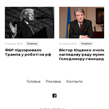
Новини
Новини
6 Серпня 2026
6 Серпня 2026
ФБР підозрювало
Віктор Ющенко очолив
Трампа у роботі на рф
наглядову раду музею
Голодомору-геноциду
Головна
Реклама
Контакти