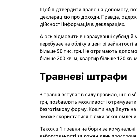
Щоб підтвердити право на допомогу, по
декларацією про доходи. Правда, одержу
дійсності інформація в деклараціях.
А ось відмовити в нарахуванні субсидій
перебуває на обліку в центрі зайнятості 
більше 50 тис. грн. Не отримають допом
більше 200 кв. м, квартир більше 120 кв. м
Травневі штрафи
З травня вступає в силу правило, що сім
грн, позбавлять можливості отримувати с
безготівкову форму. Кошти надійдуть на
зможе скористатися тільки зекономленими
Також з 1 травня на борги за комунальні
заборгованості за кожен день простроче