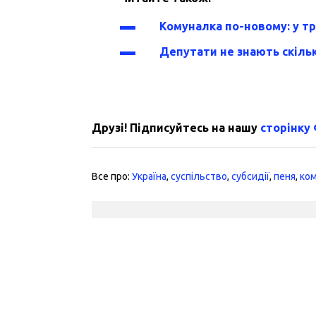
Комуналка по-новому: у тр
Депутати не знають скільк
Друзі! Підписуйтесь на нашу
сторінку
Все про:
Україна
,
суспільство
,
субсидії
,
пеня
,
ком