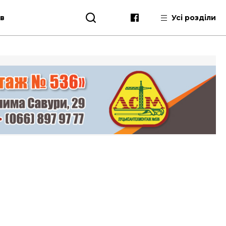
ів
Усі розділи