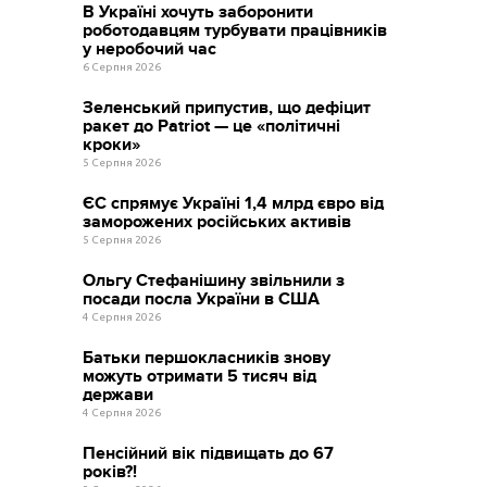
В Україні хочуть заборонити
роботодавцям турбувати працівників
у неробочий час
6 Серпня 2026
Зеленський припустив, що дефіцит
ракет до Patriot — це «політичні
кроки»
5 Серпня 2026
ЄС спрямує Україні 1,4 млрд євро від
заморожених російських активів
5 Серпня 2026
Ольгу Стефанішину звільнили з
посади посла України в США
4 Серпня 2026
Батьки першокласників знову
можуть отримати 5 тисяч від
держави
4 Серпня 2026
Пенсійний вік підвищать до 67
років?!