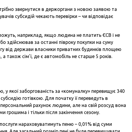
трібно звернутися в держоргани з новою заявою та
вачів субсидій чекають перевірки – чи відповідає
 можуть, наприклад, якщо людина не платить ЄСВ і не
або здійснював за останні півроку покупки на суму
огу від держави власники приватних будинків площею
, а також сім'ї, де є автомобіль не старше 5 років.
'ю, у якої заборгованість за «комуналку» перевищує 340
убсидію готівкою. Для початку її переведуть в
 персональний рахунок людини, але на свій розсуд вона
 грошима і тільки після закінчення сезону.
 послуги нараховуватимуть пеню – 0,01% від суми
ння. Але загальний розмір пені не буде перевищувати