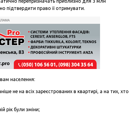
матично перепризначать приблизно для 3 млн
о підтвердити право її отримувати.
КЛАМА
вам населення:
іше не на всіх зареєстрованих в квартирі, а на тих, хто
ній рік були зміни;