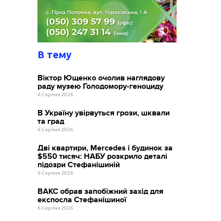
В тему
Віктор Ющенко очолив наглядову
раду музею Голодомору-геноциду
6 Серпня 2026
В Україну увірвуться грози, шквали
та град
6 Серпня 2026
Дві квартири, Mercedes і будинок за
$550 тисяч: НАБУ розкрило деталі
підозри Стефанішиній
6 Серпня 2026
ВАКС обрав запобіжний захід для
експосла Стефанішиної
6 Серпня 2026