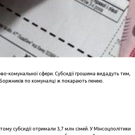
лово-комунальної сфери. Субсидії грошима видадуть тим,
 Боржників по комуналці ж покарають пенею.
ому субсидії отримали 3,7 млн сімей. У Мінсоцполітики