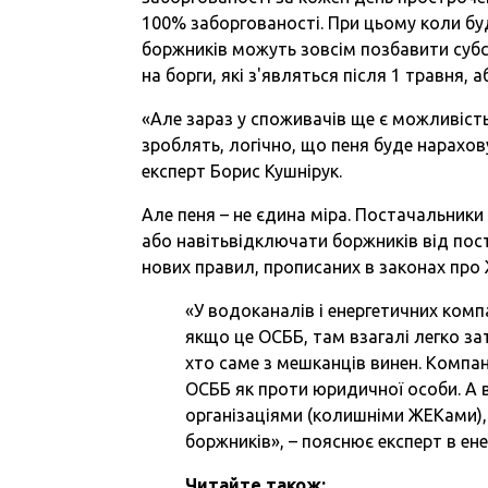
100% заборгованості. При цьому коли буд
боржників можуть зовсім позбавити субси
на борги, які з'являться після 1 травня, аб
«Але зараз у споживачів ще є можливість
зроблять, логічно, що пеня буде нарахов
експерт Борис Кушнірук.
Але пеня – не єдина міра. Постачальник
або навітьвідключати боржників від пос
нових правил, прописаних в законах про 
«У водоканалів і енергетичних комп
якщо це ОСББ, там взагалі легко за
хто саме з мешканців винен. Компа
ОСББ як проти юридичної особи. А 
організаціями (колишніми ЖЕКами),
боржників», – пояснює експерт в ене
Читайте також: