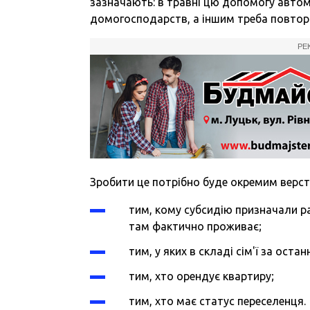
зазначають: в травні цю допомогу авто
домогосподарств, а іншим треба повторн
РЕ
Зробити це потрібно буде окремим верст
тим, кому субсидію призначали ран
там фактично проживає;
тим, у яких в складі сім'ї за остан
тим, хто орендує квартиру;
тим, хто має статус переселенця.