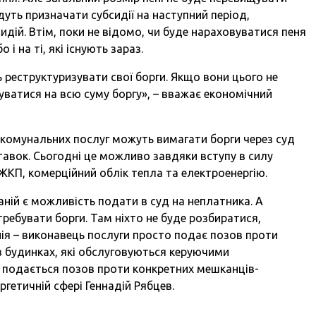
уть призначати субсидії на наступний період,
дій. Втім, поки не відомо, чи буде нараховуватися пеня
о і на ті, які існують зараз.
 реструктуризувати свої борги. Якщо вони цього не
уватися на всю суму боргу», – вважає економічний
и комунальних послуг можуть вимагати борги через суд
тавок. Сьогодні це можливо завдяки вступу в силу
ЖКП, комерційний облік тепла та електроенергію.
аній є можливість подати в суд на неплатника. А
требувати борги. Там ніхто не буде розбиратися,
нія – виконавець послуги просто подає позов проти
в будинках, які обслуговуються керуючими
 подається позов проти конкретних мешканців-
ргетичній сфері Геннадій Рябцев.