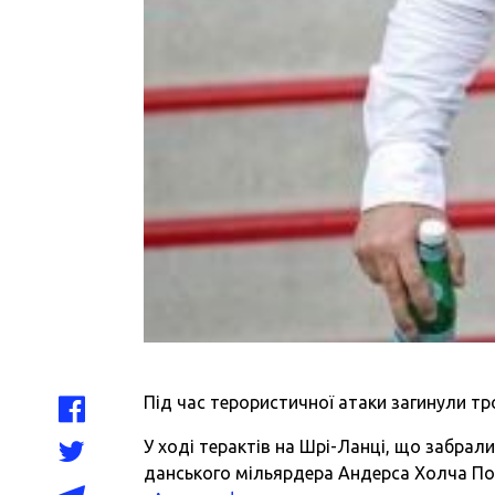
Під час терористичної атаки загинули тр
У ході терактів на Шрі-Ланці, що забрал
данського мільярдера Андерса Холча Поул