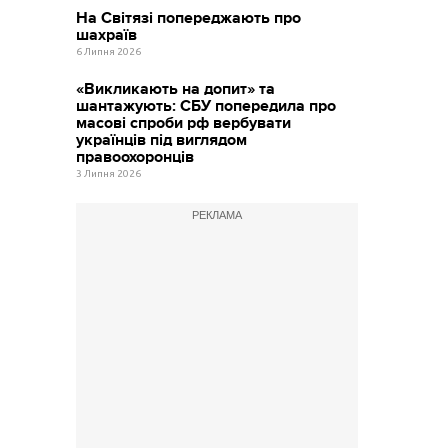
На Світязі попереджають про
шахраїв
6 Липня 2026
«Викликають на допит» та
шантажують: СБУ попередила про
масові спроби рф вербувати
українців під виглядом
правоохоронців
3 Липня 2026
РЕКЛАМА