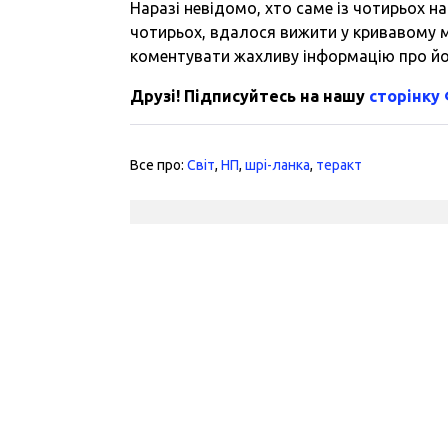
Наразі невідомо, хто саме із чотирьох н
чотирьох, вдалося вижити у кривавому м
коментувати жахливу інформацію про йог
Друзі! Підписуйтесь на нашу
сторінку
Все про:
Світ
,
НП
,
шрі-ланка
,
теракт