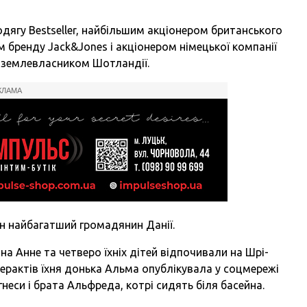
дягу Bestseller, найбільшим акціонером британського
 бренду Jack&Jones і акціонером німецької компанії
 землевласником Шотландії.
КЛАМА
ен найбагатший громадянин Данії.
на Анне та четверо їхніх дітей відпочивали на Шрі-
ї терактів їхня донька Альма опублікувала у соцмережі
гнеси і брата Альфреда, котрі сидять біля басейна.