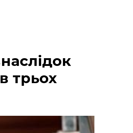
внаслідок
в трьох