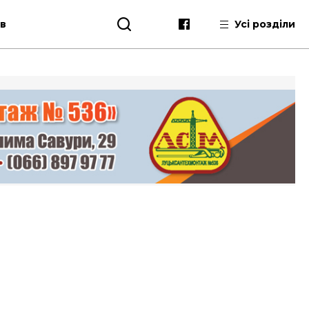
ів
Усі розділи