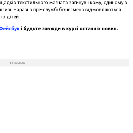
ащадків текстильного магната загинув і кому, єдиному з
ісиві. Наразі в пре-службі бізнесмена відмовляються
о дітей.
 Фейсбук
і будьте завжди в курсі останніх новин.
РЕКЛАМА