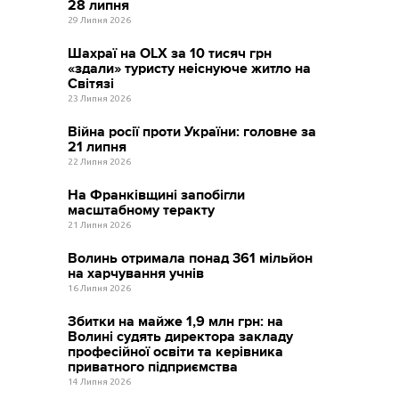
28 липня
29 Липня 2026
Шахраї на OLX за 10 тисяч грн
«здали» туристу неіснуюче житло на
Світязі
23 Липня 2026
Війна росії проти України: головне за
21 липня
22 Липня 2026
На Франківщині запобігли
масштабному теракту
21 Липня 2026
Волинь отримала понад 361 мільйон
на харчування учнів
16 Липня 2026
Збитки на майже 1,9 млн грн: на
Волині судять директора закладу
професійної освіти та керівника
приватного підприємства
14 Липня 2026