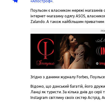
«Апостроф»
.
Поульсен є власником мережі магазинів о
інтернет-магазину одягу ASOS, власником
Zalando. А також найбільшим приватним
РЕ
Згідно з даними журналу Forbes, Поульс
Відомо, що данський багатій, його дружи
Ланці як туристи. За кілька днів до сері
Instagram світлину своїх сестер Астрід, А