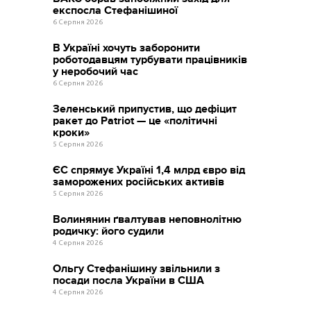
експосла Стефанішиної
6 Серпня 2026
В Україні хочуть заборонити
роботодавцям турбувати працівників
у неробочий час
6 Серпня 2026
Зеленський припустив, що дефіцит
ракет до Patriot — це «політичні
кроки»
5 Серпня 2026
ЄС спрямує Україні 1,4 млрд євро від
заморожених російських активів
5 Серпня 2026
Волинянин ґвалтував неповнолітню
родичку: його судили
4 Серпня 2026
Ольгу Стефанішину звільнили з
посади посла України в США
4 Серпня 2026