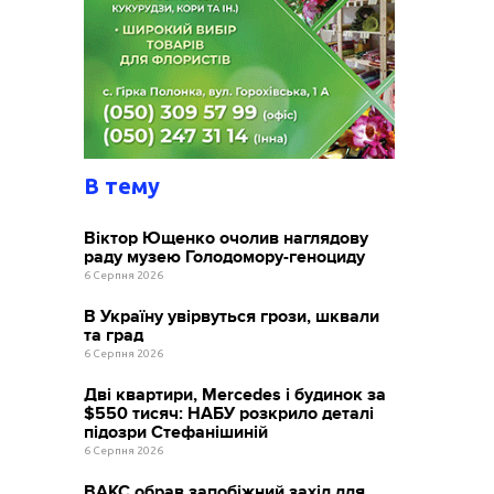
В тему
Віктор Ющенко очолив наглядову
раду музею Голодомору-геноциду
6 Серпня 2026
В Україну увірвуться грози, шквали
та град
6 Серпня 2026
Дві квартири, Mercedes і будинок за
$550 тисяч: НАБУ розкрило деталі
підозри Стефанішиній
6 Серпня 2026
ВАКС обрав запобіжний захід для