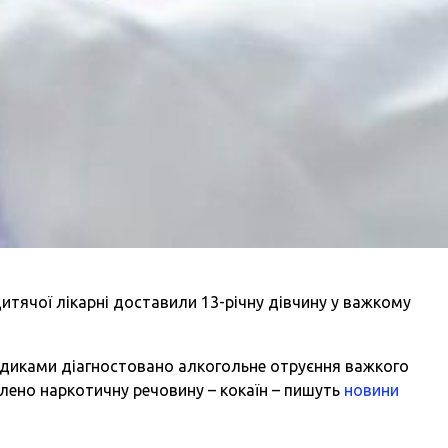
дитячої лікарні доставили 13-річну дівчину у важкому
едиками діагностовано алкогольне отруєння важкого
явлено наркотичну речовину – кокаїн – пишуть
новини