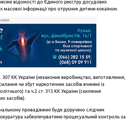
есені відомості до Єдиного реєстру досудових
х масової інформації про отруєння дитини кокаїном.
КЛАМА
т. 307 КК України (незаконне виробництво, виготовлення,
силання чи збут наркотичних засобів вчинені із
тнього) та ч.2 ст. 315 КК України (схиляння
х засобів).
нальному провадженні буде доручено слідчим
 прокуратура забезпечуватиме процесуальний контроль за