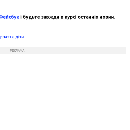
 Фейсбук
і будьте завжди в курсі останніх новин.
арпаття
,
діти
РЕКЛАМА