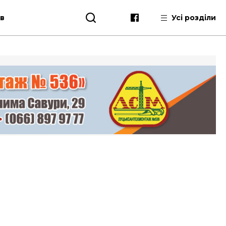
ів
Усі розділи