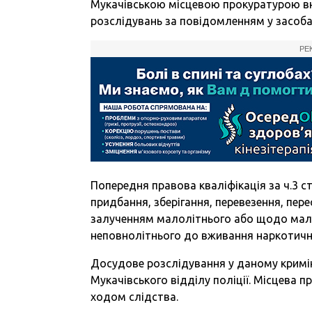
Мукачівською місцевою прокуратурою вн
розслідувань за повідомленням у засоба
РЕ
Попередня правова кваліфікація за ч.3 с
придбання, зберігання, перевезення, пере
залученням малолітнього або щодо малолі
неповнолітнього до вживання наркотични
Досудове розслідування у даному кримі
Мукачівського відділу поліції. Місцева
ходом слідства.