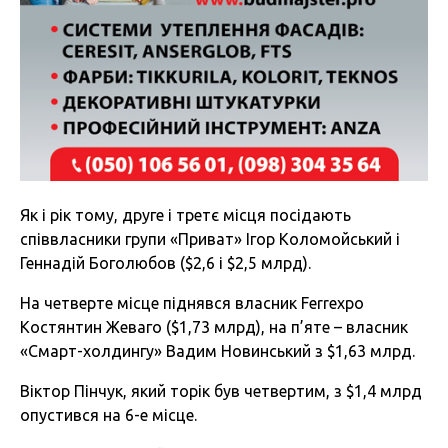
Як і рік тому, друге і третє місця посідають
співвласники групи «Приват» Ігор Коломойський і
Геннадій Боголюбов ($2,6 і $2,5 млрд).
На четверте місце піднявся власник Ferrexpo
Костянтин Жеваго ($1,73 млрд), на п’яте – власник
«Смарт-холдингу» Вадим Новинський з $1,63 млрд.
Віктор Пінчук, який торік був четвертим, з $1,4 млрд
опустився на 6-е місце.