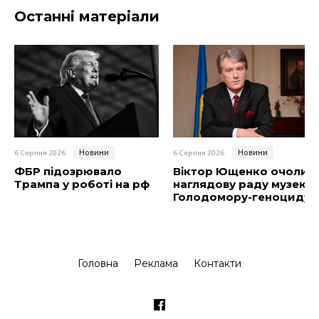
Останні матеріали
Новини
Новини
6 Серпня 2026
6 Серпня 2026
ФБР підозрювало
Віктор Ющенко очолив
Трампа у роботі на рф
наглядову раду музею
Голодомору-геноциду
Головна
Реклама
Контакти