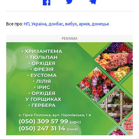
Все про:
НП
,
Україна
,
донбас
,
вибух
,
армія
,
донецьк
РЕКЛАМА