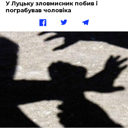
У Луцьку зловмисник побив і
пограбував чоловіка